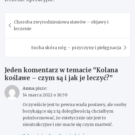
Nawigacja
Choroba zwyrodnieniowa stawów – objawy i
wpisu
leczenie
Sucha skóra nóg – przyczyny i pielęgnacja
Jeden komentarz w temacie “
Kolana
koślawe – czym są i jak je leczyć?
”
Anna
pisze:
14 marca 2022 o 16:59
Oczywiście jest to pewna wada postawy, ale osoby
borykające się z tą dolegliwością chciałbym
poinformować, że estetycznie nie jest to
nieatrakcyjne i nie macie się czym martwić.