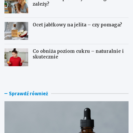
zależy?
Ocet jabłkowy na jelita – czy pomaga?
Co obniża poziom cukru – naturalnie i
skutecznie
D
O
o
s
m
o
o
c
w
z
Sprawdź również
e
e
s
b
p
o
o
g
s
a
o
t
b
o