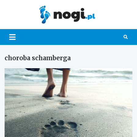
Skip
to
content
Nogi.pl
choroba schamberga