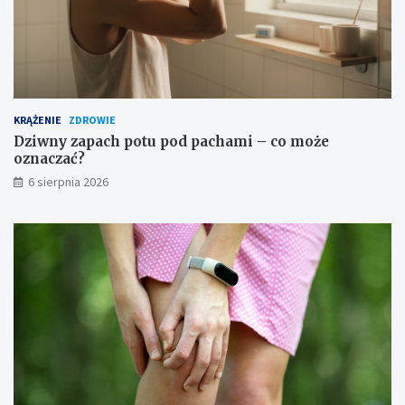
c
i
KRĄŻENIE
ZDROWIE
Dziwny zapach potu pod pachami – co może
oznaczać?
6 sierpnia 2026