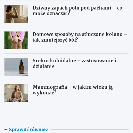
Dziwny zapach potu pod pachami – co
może oznaczać?
Domowe sposoby na stłuczone kolano –
jak zmniejszyć ból?
Srebro koloidalne – zastosowanie i
działanie
Mammografia – w jakim wieku ją
wykonać?
D
O
o
s
m
o
o
c
w
z
Sprawdź również
e
e