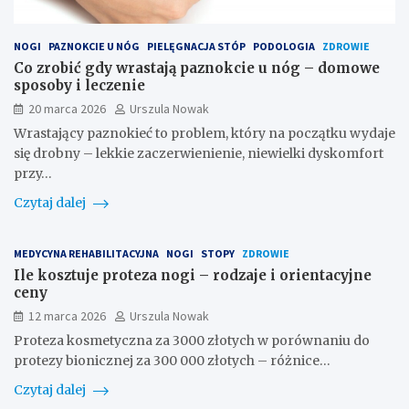
NOGI
PAZNOKCIE U NÓG
PIELĘGNACJA STÓP
PODOLOGIA
ZDROWIE
Co zrobić gdy wrastają paznokcie u nóg – domowe
sposoby i leczenie
20 marca 2026
Urszula Nowak
Wrastający paznokieć to problem, który na początku wydaje
się drobny – lekkie zaczerwienienie, niewielki dyskomfort
przy…
Czytaj dalej
MEDYCYNA REHABILITACYJNA
NOGI
STOPY
ZDROWIE
Ile kosztuje proteza nogi – rodzaje i orientacyjne
ceny
12 marca 2026
Urszula Nowak
Proteza kosmetyczna za 3000 złotych w porównaniu do
protezy bionicznej za 300 000 złotych – różnice…
Czytaj dalej