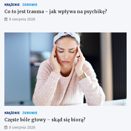
o
KRĄŻENIE
ZDROWIE
d
Co to jest trauma – jak wpływa na psychikę?
k
8 sierpnia 2026
i
o
s
t
r
o
ż
n
o
ś
c
i
KRĄŻENIE
ZDROWIE
Częste bóle głowy – skąd się biorą?
8 sierpnia 2026