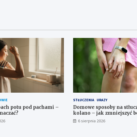
OWIE
STŁUCZENIA
URAZY
ach potu pod pachami –
Domowe sposoby na stłuc
naczać?
kolano – jak zmniejszyć b
026
6 sierpnia 2026