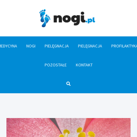
Nogi.pl
MEDYCYNA
NOGI
PIELĘGNACJA
PIELĘGNACJA
PROFILAKTYK
POZOSTAŁE
KONTAKT