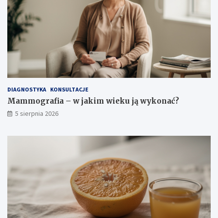
a
a
?
z
a
n
i
a
i
ś
r
o
DIAGNOSTYKA
KONSULTACJE
d
Mammografia – w jakim wieku ją wykonać?
k
5 sierpnia 2026
i
o
s
t
r
o
ż
n
o
ś
c
i