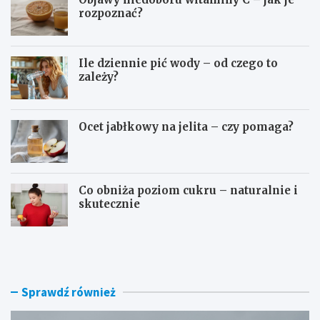
rozpoznać?
Ile dziennie pić wody – od czego to
zależy?
Ocet jabłkowy na jelita – czy pomaga?
Co obniża poziom cukru – naturalnie i
skutecznie
D
O
o
s
m
o
o
c
w
z
Sprawdź również
e
e
s
b
p
o