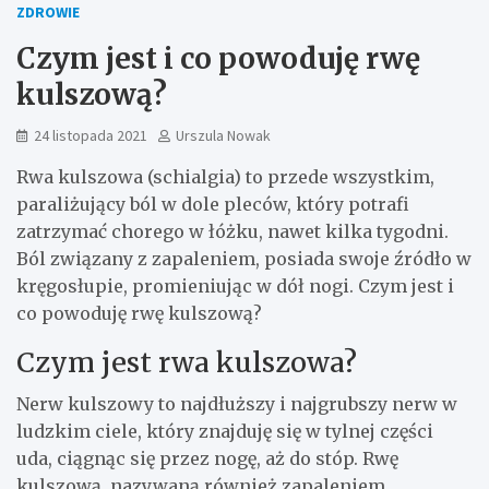
ZDROWIE
Czym jest i co powoduję rwę
kulszową?
24 listopada 2021
Urszula Nowak
Rwa kulszowa (schialgia) to przede wszystkim,
paraliżujący ból w dole pleców, który potrafi
zatrzymać chorego w łóżku, nawet kilka tygodni.
Ból związany z zapaleniem, posiada swoje źródło w
kręgosłupie, promieniując w dół nogi. Czym jest i
co powoduję rwę kulszową?
Czym jest rwa kulszowa?
Nerw kulszowy to najdłuższy i najgrubszy nerw w
ludzkim ciele, który znajduję się w tylnej części
uda, ciągnąc się przez nogę, aż do stóp. Rwę
kulszową, nazywaną również zapaleniem