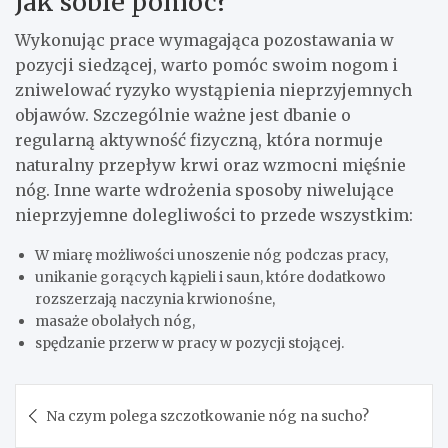
Jak sobie pomóc?
Wykonując prace wymagająca pozostawania w
pozycji siedzącej, warto pomóc swoim nogom i
zniwelować ryzyko wystąpienia nieprzyjemnych
objawów. Szczególnie ważne jest dbanie o
regularną aktywność fizyczną, która normuje
naturalny przepływ krwi oraz wzmocni mięśnie
nóg. Inne warte wdrożenia sposoby niwelujące
nieprzyjemne dolegliwości to przede wszystkim:
W miarę możliwości unoszenie nóg podczas pracy,
unikanie gorących kąpieli i saun, które dodatkowo
rozszerzają naczynia krwionośne,
masaże obolałych nóg,
spędzanie przerw w pracy w pozycji stojącej.
Nawigacja
Na czym polega szczotkowanie nóg na sucho?
wpisu