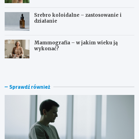
Srebro koloidalne – zastosowanie i
działanie
Mammografia – w jakim wieku ją
wykonać?
D
O
o
s
m
o
o
c
w
z
Sprawdź również
e
e
s
b
p
o
o
g
s
a
o
t
b
o
y
p
n
ł