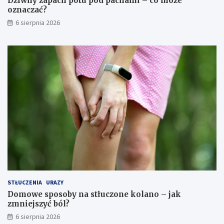
Dziwny zapach potu pod pachami – co może
oznaczać?
6 sierpnia 2026
STŁUCZENIA
URAZY
Domowe sposoby na stłuczone kolano – jak
zmniejszyć ból?
6 sierpnia 2026