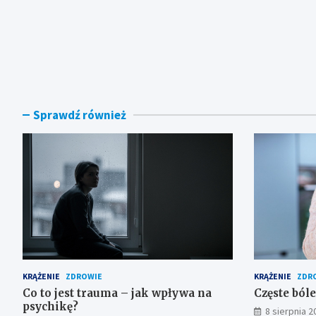
Sprawdź również
KRĄŻENIE
ZDROWIE
KRĄŻENIE
ZDR
Co to jest trauma – jak wpływa na
Częste bóle
psychikę?
8 sierpnia 2