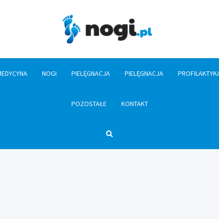
Nogi.pl
MEDYCYNA
NOGI
PIELĘGNACJA
PIELĘGNACJA
PROFILAKTYK
POZOSTAŁE
KONTAKT