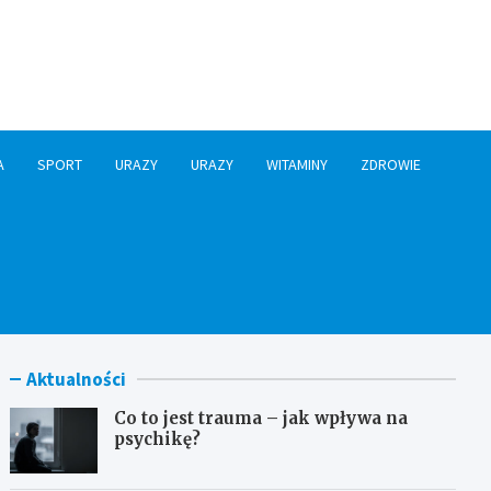
A
SPORT
URAZY
URAZY
WITAMINY
ZDROWIE
Aktualności
Co to jest trauma – jak wpływa na
psychikę?