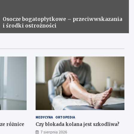
Osocze bogatopłytkowe – przeciwwskazania
i środki ostrożności
MEDYCYNA
ORTOPEDIA
sze różnice
Czy blokada kolana jest szkodliwa?
7 sierpnia 2026