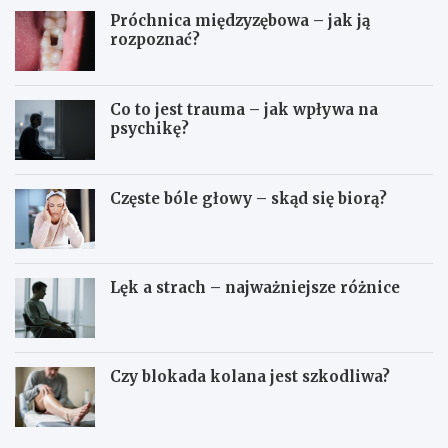
Próchnica międzyzębowa – jak ją
rozpoznać?
Co to jest trauma – jak wpływa na
psychikę?
Częste bóle głowy – skąd się biorą?
Lęk a strach – najważniejsze różnice
Czy blokada kolana jest szkodliwa?
D
O
o
s