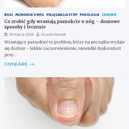
NOGI
PAZNOKCIE U NÓG
PIELĘGNACJA STÓP
PODOLOGIA
ZDROWIE
Co zrobić gdy wrastają paznokcie u nóg – domowe
sposoby i leczenie
20 marca 2026
Urszula Nowak
Wrastający paznokieć to problem, który na początku wydaje
się drobny – lekkie zaczerwienienie, niewielki dyskomfort
przy…
Czytaj dalej