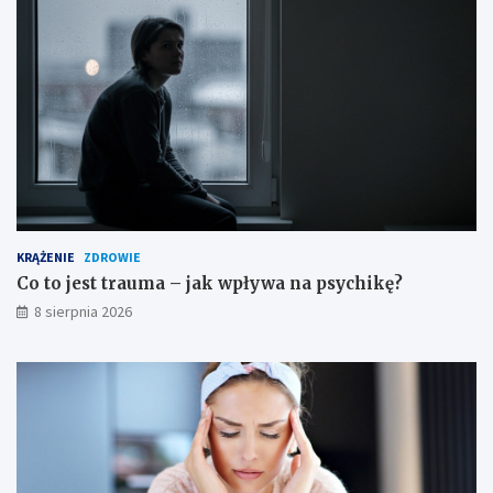
ż
n
o
ś
c
i
KRĄŻENIE
ZDROWIE
Co to jest trauma – jak wpływa na psychikę?
8 sierpnia 2026