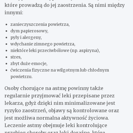
które prowadzą do jej zaostrzenia. Są nimi między
innymi:
zanieczyszczenia powietrza,
dym papierosowy,
pyły i alergeny,
wdychanie zimnego powietrza,
niektóre leki przeciwbólowe (np. aspiryna),
stres,
zbyt duże emocje,
ćwiczenia fizyczne na wilgotnym lub chłodnym
powietrzu.
Osoby chorujące na astmę powinny także
regularnie przyjmować leki przepisane przez
lekarza, gdyż dzięki nim minimalizowane jest
ryzyko zaostrzeń, objawy są kontrolowane oraz
jest możliwa normalna aktywność życiowa.
Leczenie astmy obejmuje leki kontrolujące
przebieg choroby oraz leki doraźne, które