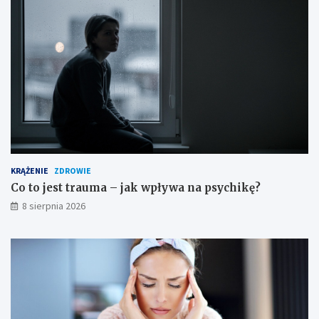
ż
n
o
ś
c
i
KRĄŻENIE
ZDROWIE
Co to jest trauma – jak wpływa na psychikę?
8 sierpnia 2026