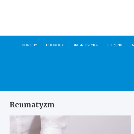
Skip
to
content
CHOROBY
CHOROBY
DIAGNOSTYKA
LECZENIE
Reumatyzm