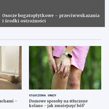
Osocze bogatopłytkowe – przeciwwskazania
i środki ostrożności
STŁUCZENIA
URAZY
pachami –
Domowe sposoby na stłuczone
kolano – jak zmniejszyć ból?