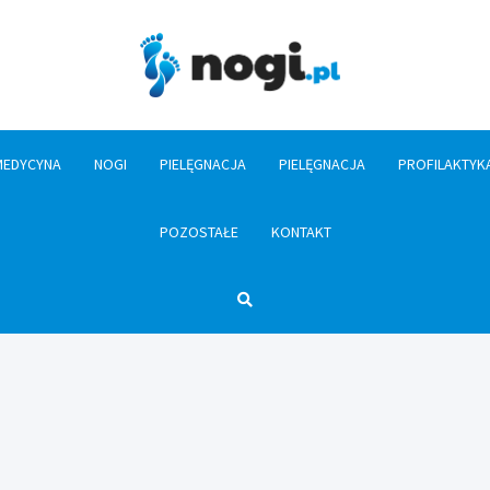
Nogi.pl
MEDYCYNA
NOGI
PIELĘGNACJA
PIELĘGNACJA
PROFILAKTYK
POZOSTAŁE
KONTAKT