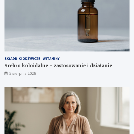
ś
c
i
SKŁADNIKI ODŻYWCZE
WITAMINY
Srebro koloidalne – zastosowanie i działanie
5 sierpnia 2026