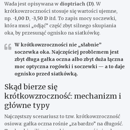
Wada jest opisywana w
dioptriach (D)
. W
krótkowzroczności stosuje się wartości ujemne,
np.
-1,00 D
,
-3,50 D
itd. To zapis mocy soczewki,
która musi „odjąć” część zbyt silnego skupiania
oka, by przesunąć ognisko na siatkówkę.
W krótkowzroczności nie „słabnie”
soczewka oka. Najczęściej problemem jest
zbyt długa gałka oczna
albo zbyt duża łączna
moc optyczna rogówki i soczewki — a to daje
ognisko
przed siatkówką
.
Skąd bierze się
krótkowzroczność: mechanizm i
główne typy
Najczęstszy scenariusz to tzw. krótkowzroczność
osiowa: gałka oczna rośnie „za bardzo” na długość.