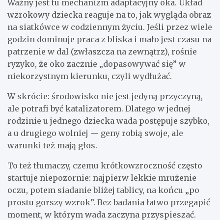
Ważny jest tu mechanizm adaptacyjny oka. Układ
wzrokowy dziecka reaguje na to, jak wygląda obraz
na siatkówce w codziennym życiu. Jeśli przez wiele
godzin dominuje praca z bliska i mało jest czasu na
patrzenie w dal (zwłaszcza na zewnątrz), rośnie
ryzyko, że oko zacznie „dopasowywać się” w
niekorzystnym kierunku, czyli wydłużać.
W skrócie: środowisko nie jest jedyną przyczyną,
ale potrafi być katalizatorem. Dlatego w jednej
rodzinie u jednego dziecka wada postępuje szybko,
a u drugiego wolniej — geny robią swoje, ale
warunki też mają głos.
To też tłumaczy, czemu krótkowzroczność często
startuje niepozornie: najpierw lekkie mrużenie
oczu, potem siadanie bliżej tablicy, na końcu „po
prostu gorszy wzrok”. Bez badania łatwo przegapić
moment, w którym wada zaczyna przyspieszać.