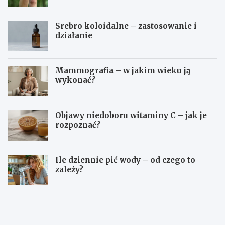
Srebro koloidalne – zastosowanie i
działanie
Mammografia – w jakim wieku ją
wykonać?
Objawy niedoboru witaminy C – jak je
rozpoznać?
Ile dziennie pić wody – od czego to
zależy?
D
O
o
s
m
o
o
c
w
z