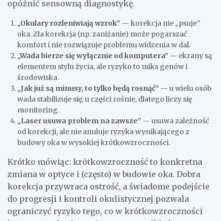
opóźnić sensowną diagnostykę.
„Okulary rozleniwiają wzrok”
— korekcja nie „psuje”
oka. Zła korekcja (np. zaniżanie) może pogarszać
komfort i nie rozwiązuje problemu widzenia w dal.
„Wada bierze się wyłącznie od komputera”
— ekrany są
elementem stylu życia, ale ryzyko to miks genów i
środowiska.
„Jak już są minusy, to tylko będą rosnąć”
— u wielu osób
wada stabilizuje się; u części rośnie, dlatego liczy się
monitoring.
„Laser usuwa problem na zawsze”
— usuwa zależność
od korekcji, ale nie anuluje ryzyka wynikającego z
budowy oka w wysokiej krótkowzroczności.
Krótko mówiąc: krótkowzroczność to konkretna
zmiana w optyce i (często) w budowie oka. Dobra
korekcja przywraca ostrość, a świadome podejście
do progresji i kontroli okulistycznej pozwala
ograniczyć ryzyko tego, co w krótkowzroczności