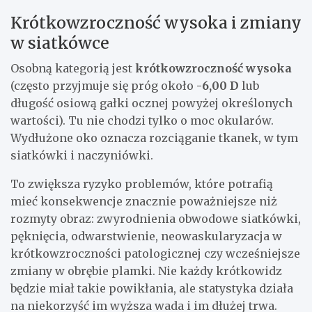
Krótkowzroczność wysoka i zmiany
w siatkówce
Osobną kategorią jest
krótkowzroczność wysoka
(często przyjmuje się próg około
-6,00 D
lub
długość osiową gałki ocznej powyżej określonych
wartości). Tu nie chodzi tylko o moc okularów.
Wydłużone oko oznacza rozciąganie tkanek, w tym
siatkówki i naczyniówki.
To zwiększa ryzyko problemów, które potrafią
mieć konsekwencje znacznie poważniejsze niż
rozmyty obraz: zwyrodnienia obwodowe siatkówki,
pęknięcia, odwarstwienie, neowaskularyzacja w
krótkowzroczności patologicznej czy wcześniejsze
zmiany w obrębie plamki. Nie każdy krótkowidz
będzie miał takie powikłania, ale statystyka działa
na niekorzyść im wyższa wada i im dłużej trwa.