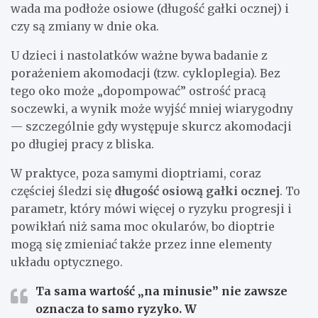
wada ma podłoże osiowe (długość gałki ocznej) i
czy są zmiany w dnie oka.
U dzieci i nastolatków ważne bywa badanie z
porażeniem akomodacji (tzw. cykloplegia). Bez
tego oko może „dopompować” ostrość pracą
soczewki, a wynik może wyjść mniej wiarygodny
— szczególnie gdy występuje skurcz akomodacji
po długiej pracy z bliska.
W praktyce, poza samymi dioptriami, coraz
częściej śledzi się
długość osiową gałki ocznej
. To
parametr, który mówi więcej o ryzyku progresji i
powikłań niż sama moc okularów, bo dioptrie
mogą się zmieniać także przez inne elementy
układu optycznego.
Ta sama wartość „na minusie” nie zawsze
oznacza to samo ryzyko. W