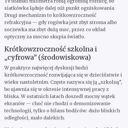
Te ułamki milimetra robią ogromną różnicę, bo
siatkówka ląduje dalej niż punkt ogniskowania.
Drugi mechanizm to krótkowzroczność
refrakcyjna — gdy rogówka jest zbyt stroma albo
soczewka ma zbyt dużą moc, przez co układ
optyczny za mocno skupia światło.
Krótkowzroczność szkolna i
„cyfrowa” (środowiskowa)
W praktyce najwięcej dyskusji budzi
krótkowzroczność rozwijająca się w dzieciństwie i
wieku nastoletnim. Często nazywa się ją „szkolną”,
bo ujawnia się w okresie intensywnej pracy z
bliska. W ostatnich latach doszedł mocny wątek
ekranów — choć nie chodzi o demonizowanie
technologii, tylko o bilans bodźców: dużo bliskich
odległości, mało dalekich.