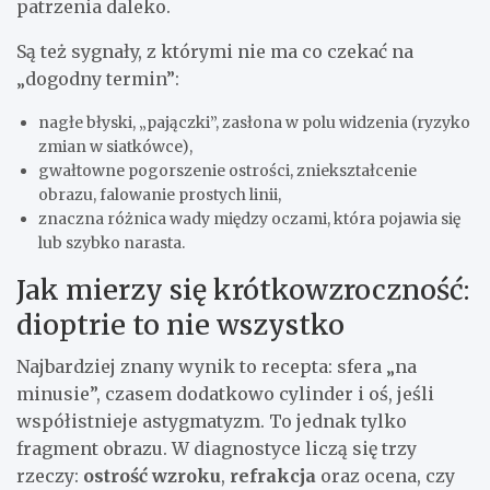
patrzenia daleko.
Są też sygnały, z którymi nie ma co czekać na
„dogodny termin”:
nagłe błyski, „pajączki”, zasłona w polu widzenia (ryzyko
zmian w siatkówce),
gwałtowne pogorszenie ostrości, zniekształcenie
obrazu, falowanie prostych linii,
znaczna różnica wady między oczami, która pojawia się
lub szybko narasta.
Jak mierzy się krótkowzroczność:
dioptrie to nie wszystko
Najbardziej znany wynik to recepta: sfera „na
minusie”, czasem dodatkowo cylinder i oś, jeśli
współistnieje astygmatyzm. To jednak tylko
fragment obrazu. W diagnostyce liczą się trzy
rzeczy:
ostrość wzroku
,
refrakcja
oraz ocena, czy