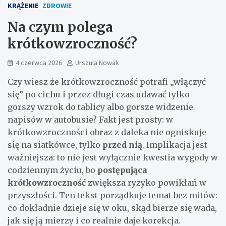
KRĄŻENIE
ZDROWIE
Na czym polega
krótkowzroczność?
4 czerwca 2026
Urszula Nowak
Czy wiesz że krótkowzroczność potrafi „włączyć
się” po cichu i przez długi czas udawać tylko
gorszy wzrok do tablicy albo gorsze widzenie
napisów w autobusie? Fakt jest prosty: w
krótkowzroczności obraz z daleka nie ogniskuje
się na siatkówce, tylko
przed nią
. Implikacja jest
ważniejsza: to nie jest wyłącznie kwestia wygody w
codziennym życiu, bo
postępująca
krótkowzroczność
zwiększa ryzyko powikłań w
przyszłości. Ten tekst porządkuje temat bez mitów:
co dokładnie dzieje się w oku, skąd bierze się wada,
jak się ją mierzy i co realnie daje korekcja.