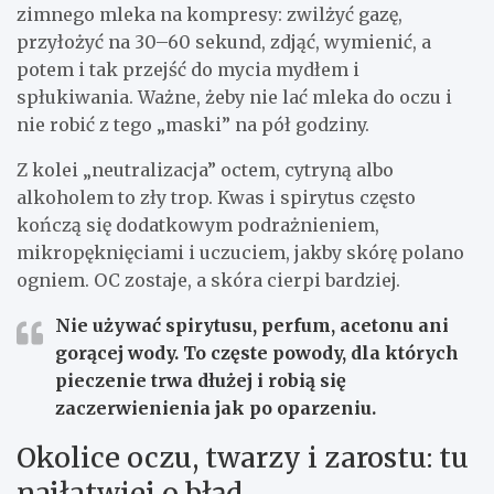
zimnego mleka na kompresy: zwilżyć gazę,
przyłożyć na 30–60 sekund, zdjąć, wymienić, a
potem i tak przejść do mycia mydłem i
spłukiwania. Ważne, żeby nie lać mleka do oczu i
nie robić z tego „maski” na pół godziny.
Z kolei „neutralizacja” octem, cytryną albo
alkoholem to zły trop. Kwas i spirytus często
kończą się dodatkowym podrażnieniem,
mikropęknięciami i uczuciem, jakby skórę polano
ogniem. OC zostaje, a skóra cierpi bardziej.
Nie używać spirytusu, perfum, acetonu ani
gorącej wody.
To częste powody, dla których
pieczenie trwa dłużej i robią się
zaczerwienienia jak po oparzeniu.
Okolice oczu, twarzy i zarostu: tu
najłatwiej o błąd