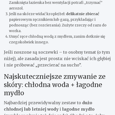
Zamknięta łazienka bez wentylacji potrafi „trzymać”
aerozol.
Jeśli na skórze widać krople/żel:
delikatnie zbierać
papierowym ręcznikiem lub gazą, przykładając i
podnosząc (bez rozcierania). Zużyte rzeczy od razu do
worka.
Umyć ręce chłodną wodą z mydłem, zanim dotknie się
czegokolwiek innego.
Jeśli noszone są soczewki – to osobny temat (o tym
niżej), ale zasada jest prosta: nie wciskać ich głębiej
i nie próbować „przecierać na sucho”.
Najskuteczniejsze zmywanie ze
skóry: chłodna woda + łagodne
mydło
Najbardziej przewidywalny zestaw to
dużo
chłodnej lub letniej wody
i
łagodne mydło