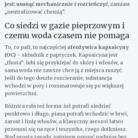
jest: usunąć mechanicznie i rozcieńczyć
, zamiast
„neutralizować chemią”.
Co siedzi w gazie pieprzowym i
czemu woda czasem nie pomaga
To, co pali, to najczęściej
oleożywica kapsaicyny
(OC)
– składnik z papryczek. Kapsaicyna jest
„tłusta”: lubi się przyklejać do skóry i włosów, a
sama woda nie zawsze chce ją z miejsca ruszyć.
Jeśli do tego doszło rozcieranie, substancja
wchodzi w pory i rozsmarowuje się po większej
powierzchni.
Różnica robi też forma: żel potrafi siedzieć
punktowo i długo, piana potrafi wchodzić w brwi,
zarost i linię włosów, a klasyczny aerozol łatwo
przenosi się na ręce i wszystko, czego dotkniesz.
Stąd prosta zasada: najpierw usunąć nadmiar bez