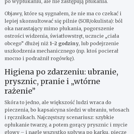
po wypłukaniu, ale nie zastępują płukania.
Objawy, które są sygnałem, że nie ma co czekać i
lepiej skonsultować się pilnie (SOR/okulista): ból
oka narastający mimo płukania, pogorszenie
ostrości widzenia, światłowstręt, uczucie „ciała
obcego” dłużej niż
1–2 godziny
, lub podejrzenie
uszkodzenia mechanicznego (np. ktoś pocierał
mocno i podrażnił rogówkę).
Higiena po zdarzeniu: ubranie,
prysznic, pranie i „wtórne
rażenie”
Skóra to jedno, ale większość ludzi wraca do
pieczenia, bo kapsaicyna siedzi w ubraniu, włosach
i ręcznikach. Najczęstszy scenariusz: szybkie
opłukanie twarzy, a potem gorący prysznic i mycie
głowy – i nagle wszystko spływa po karku, piecze