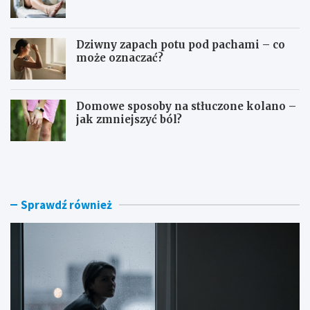
Dziwny zapach potu pod pachami – co
może oznaczać?
Domowe sposoby na stłuczone kolano –
jak zmniejszyć ból?
D
O
o
s
m
o
o
c
w
z
Sprawdź również
e
e
s
b
p
o
o
g
s
a
o
t
b
o
y
p