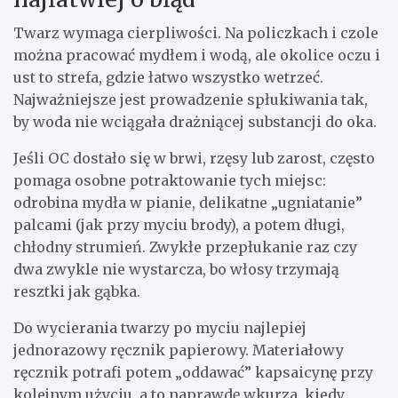
Twarz wymaga cierpliwości. Na policzkach i czole
można pracować mydłem i wodą, ale okolice oczu i
ust to strefa, gdzie łatwo wszystko wetrzeć.
Najważniejsze jest prowadzenie spłukiwania tak,
by woda nie wciągała drażniącej substancji do oka.
Jeśli OC dostało się w brwi, rzęsy lub zarost, często
pomaga osobne potraktowanie tych miejsc:
odrobina mydła w pianie, delikatne „ugniatanie”
palcami (jak przy myciu brody), a potem długi,
chłodny strumień. Zwykłe przepłukanie raz czy
dwa zwykle nie wystarcza, bo włosy trzymają
resztki jak gąbka.
Do wycierania twarzy po myciu najlepiej
jednorazowy ręcznik papierowy. Materiałowy
ręcznik potrafi potem „oddawać” kapsaicynę przy
kolejnym użyciu, a to naprawdę wkurza, kiedy