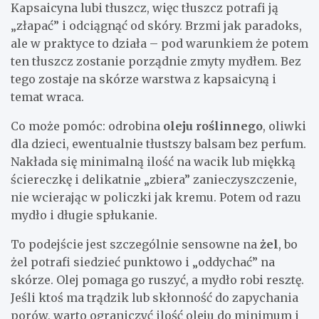
Kapsaicyna lubi tłuszcz, więc tłuszcz potrafi ją
„złapać” i odciągnąć od skóry. Brzmi jak paradoks,
ale w praktyce to działa – pod warunkiem że potem
ten tłuszcz zostanie porządnie zmyty mydłem. Bez
tego zostaje na skórze warstwa z kapsaicyną i
temat wraca.
Co może pomóc: odrobina
oleju roślinnego
, oliwki
dla dzieci, ewentualnie tłustszy balsam bez perfum.
Nakłada się minimalną ilość na wacik lub miękką
ściereczkę i delikatnie „zbiera” zanieczyszczenie,
nie wcierając w policzki jak kremu. Potem od razu
mydło i długie spłukanie.
To podejście jest szczególnie sensowne na
żel
, bo
żel potrafi siedzieć punktowo i „oddychać” na
skórze. Olej pomaga go ruszyć, a mydło robi resztę.
Jeśli ktoś ma trądzik lub skłonność do zapychania
porów, warto ograniczyć ilość oleju do minimum i