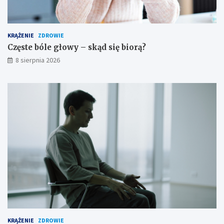
i
ś
r
o
KRĄŻENIE
ZDROWIE
d
Częste bóle głowy – skąd się biorą?
k
8 sierpnia 2026
i
o
s
t
r
o
ż
n
o
ś
c
i
KRĄŻENIE
ZDROWIE