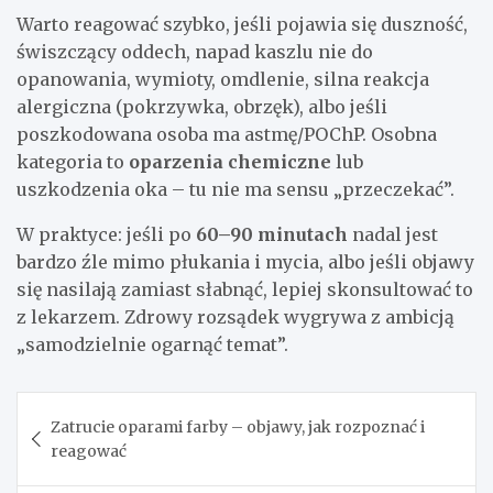
Warto reagować szybko, jeśli pojawia się duszność,
świszczący oddech, napad kaszlu nie do
opanowania, wymioty, omdlenie, silna reakcja
alergiczna (pokrzywka, obrzęk), albo jeśli
poszkodowana osoba ma astmę/POChP. Osobna
kategoria to
oparzenia chemiczne
lub
uszkodzenia oka – tu nie ma sensu „przeczekać”.
W praktyce: jeśli po
60–90 minutach
nadal jest
bardzo źle mimo płukania i mycia, albo jeśli objawy
się nasilają zamiast słabnąć, lepiej skonsultować to
z lekarzem. Zdrowy rozsądek wygrywa z ambicją
„samodzielnie ogarnąć temat”.
Nawigacja
Zatrucie oparami farby – objawy, jak rozpoznać i
wpisu
reagować