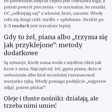
Po pierwszym zmyciu często jest chwilowa ulga, a
potem powrót pieczenia – to normalne, bo resztki
OC „odklejają się” z włosów, brwi, zarostu. Wtedy
robi się drugi cykl: mydło + spłukanie. Zwykle po
2–3 rundach
jest wyraźnie lepiej.
Gdy to żel, piana albo „trzyma się
jak przyklejone”: metody
dodatkowe
Są sytuacje, kiedy sama woda z mydłem idzie jak
krew z nosa. Najczęściej: żel, gęsta piana, dużo w
owłosieniu albo ktoś wcześniej rozsmarował
wszystko ręką. Wtedy pomaga podejście „najpierw
zdjąć, potem płukać”.
Oleje i tłuste nośniki: działają, ale
trzeba nimi umieć