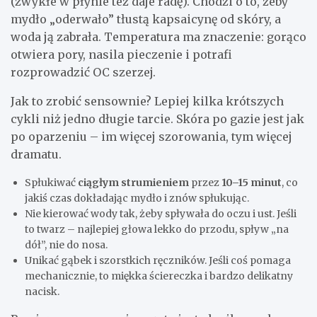
(zwykłe w płynie też daje radę). Chodzi o to, żeby
mydło „oderwało” tłustą kapsaicynę od skóry, a
woda ją zabrała. Temperatura ma znaczenie: gorąco
otwiera pory, nasila pieczenie i potrafi
rozprowadzić OC szerzej.
Jak to zrobić sensownie? Lepiej kilka krótszych
cykli niż jedno długie tarcie. Skóra po gazie jest jak
po oparzeniu – im więcej szorowania, tym więcej
dramatu.
Spłukiwać
ciągłym strumieniem
przez
10–15 minut
, co
jakiś czas dokładając mydło i znów spłukując.
Nie kierować wody tak, żeby spływała do oczu i ust. Jeśli
to twarz – najlepiej głowa lekko do przodu, spływ „na
dół”, nie do nosa.
Unikać gąbek i szorstkich ręczników. Jeśli coś pomaga
mechanicznie, to miękka ściereczka i bardzo delikatny
nacisk.