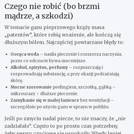
Czego nie robić (bo brzmi
mądrze, a szkodzi)
W temacie gazu pieprzowego krąży masa
„patentów”, które robią wrażenie, ale kończą się
dłuższym bólem. Najczęściej powtarzane błędy to:
Gorąca woda
– nasila pieczenie i rozszerza naczynia,
przez co odczucie bywa mocniejsze.
Alkohol, spirytus, perfumy
– rozpuszczają i
rozprowadzają substancję, a przy okazji podrażniają
skórę.
Mocne szorowanie
peelingiem, szczotką, gąbką –
mikrourazy = dłuższe pieczenie.
Zamykanie się w małej łazience
bez wentylacji –
szczególnie po użyciu gazu w sprayu w pobliżu.
Jeśli po zmyciu nadal piecze, to nie znaczy, że „nie
zadziałało”. Często to po prostu czas potrzebny,
żeby nerwy czuciowe się uspokoiły. Wtedy lepiej