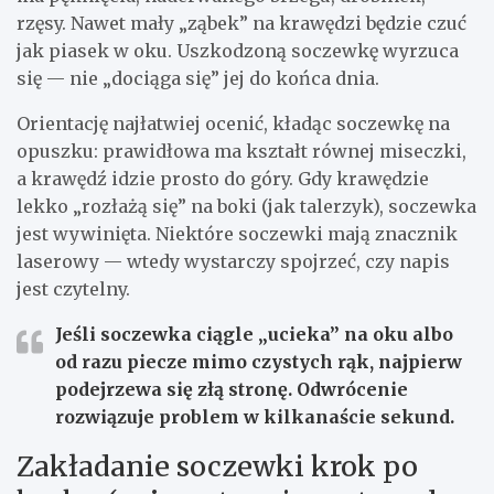
rzęsy. Nawet mały „ząbek” na krawędzi będzie czuć
jak piasek w oku. Uszkodzoną soczewkę wyrzuca
się — nie „dociąga się” jej do końca dnia.
Orientację najłatwiej ocenić, kładąc soczewkę na
opuszku: prawidłowa ma kształt równej miseczki,
a krawędź idzie prosto do góry. Gdy krawędzie
lekko „rozłażą się” na boki (jak talerzyk), soczewka
jest wywinięta. Niektóre soczewki mają znacznik
laserowy — wtedy wystarczy spojrzeć, czy napis
jest czytelny.
Jeśli soczewka ciągle „ucieka” na oku albo
od razu piecze mimo czystych rąk, najpierw
podejrzewa się złą stronę. Odwrócenie
rozwiązuje problem w kilkanaście sekund.
Zakładanie soczewki krok po