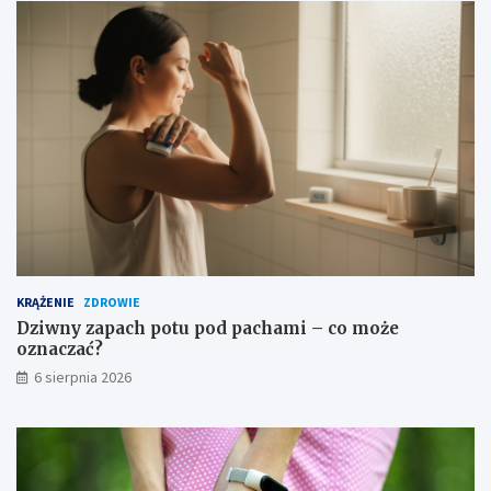
t
r
o
ż
n
o
ś
c
i
KRĄŻENIE
ZDROWIE
Dziwny zapach potu pod pachami – co może
oznaczać?
6 sierpnia 2026