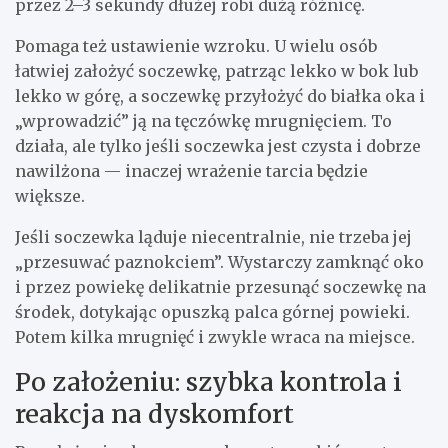
przez 2–3 sekundy dłużej robi dużą różnicę.
Pomaga też ustawienie wzroku. U wielu osób
łatwiej założyć soczewkę, patrząc lekko w bok lub
lekko w górę, a soczewkę przyłożyć do białka oka i
„wprowadzić” ją na tęczówkę mrugnięciem. To
działa, ale tylko jeśli soczewka jest czysta i dobrze
nawilżona — inaczej wrażenie tarcia będzie
większe.
Jeśli soczewka ląduje niecentralnie, nie trzeba jej
„przesuwać paznokciem”. Wystarczy zamknąć oko
i przez powiekę delikatnie przesunąć soczewkę na
środek, dotykając opuszką palca górnej powieki.
Potem kilka mrugnięć i zwykle wraca na miejsce.
Po założeniu: szybka kontrola i
reakcja na dyskomfort