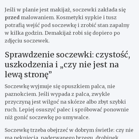
Jeśli w planie jest makijaż, soczewki zakłada się
przed
malowaniem. Kosmetyki sypkie i tusz
potrafią wejść pod soczewkę i zrobić stan zapalny
w kilka godzin. Demakijaż robi się dopiero po
zdjęciu soczewek.
Sprawdzenie soczewki: czystość,
uszkodzenia i „czy nie jest na
lewą stronę”
Soczewkę wyjmuje się opuszkiem palca, nie
paznokciem. Jeśli wypada z palca, zwykle
przyczyną jest wilgoć na skórze albo zbyt szybki
ruch. Lepiej osuszyć palec i spróbować ponownie
niż gonić soczewkę po umywalce.
Soczewkę trzeba obejrzeć w dobrym świetle: czy nie
ma pęknięcia, naderwanego brzegu, drobinek,