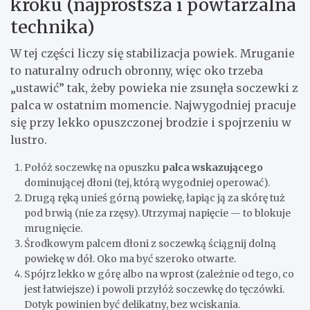
kroku (najprostsza i powtarzalna
technika)
W tej części liczy się stabilizacja powiek. Mruganie
to naturalny odruch obronny, więc oko trzeba
„ustawić” tak, żeby powieka nie zsunęła soczewki z
palca w ostatnim momencie. Najwygodniej pracuje
się przy lekko opuszczonej brodzie i spojrzeniu w
lustro.
Połóż soczewkę na opuszku
palca wskazującego
dominującej dłoni (tej, którą wygodniej operować).
Drugą ręką unieś górną powiekę, łapiąc ją za skórę tuż
pod brwią (nie za rzęsy). Utrzymaj napięcie — to blokuje
mrugnięcie.
Środkowym palcem dłoni z soczewką ściągnij dolną
powiekę w dół. Oko ma być szeroko otwarte.
Spójrz lekko w górę albo na wprost (zależnie od tego, co
jest łatwiejsze) i powoli przyłóż soczewkę do tęczówki.
Dotyk powinien być delikatny, bez wciskania.