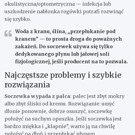
okulistyczna/optometryczna — infekcja lub
uszkodzenie nabłonka rogówki potrafi rozwinąć
się szybko.
Woda z kranu, ślina, „przepłukanie pod
kranem” — to prosta droga do poważnych
zakażeń. Do soczewek używa się tylko
dedykowanego płynu
lub jałowej soli
fizjologicznej, jeśli producent na to pozwala.
Najczęstsze problemy i szybkie
rozwiązania
Soczewka wypada z palca
: palec jest zbyt mokry
albo zbyt śliski od kremu. Rozwiązanie: umyć
dłonie ponownie, dobrze osuszyć, soczewkę
położyć na suchym opuszku. Jeśli soczewka jest
bardzo miękka i „klapnie”, warto ją na chwilę
położyć na dłoń i przepłukać płynem.