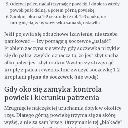
Oderwij palec, nadal trzymając powieki, i dopiero wtedy
powoli puść dolną, a potem górną powiekę.
Zamknij oko na 1–2 sekundy i zrób 2–3 spokojne
mrugnięcia, żeby soczewka sama się ustawiła.
Jeśli pojawia się odruchowe łzawienie, nie trzeba
panikować — łzy pomagają soczewce „usiąść”.
Problem zaczyna się wtedy, gdy soczewka przyklei
się do palca. Zwykle oznacza to, że jest zbyt sucha
albo palec jest zbyt mokry. Wystarczy strząsnąć
kroplę z palca i ewentualnie zwilżyć soczewkę 1–2
kroplami
płynu do soczewek
(nie wodą).
Gdy oko się zamyka: kontrola
powiek i kierunku patrzenia
Mrugnięcie najczęściej uruchamia dotyk w okolicy
rzęs. Dlatego górną powiekę trzyma się za skórę
wyżej, a nie za sam brzeg. Utrzymanie tej „blokady”