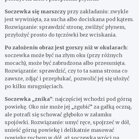
Soczewka się marszczy
przy zakładaniu: zwykle
jest wywinięta, za sucha albo dociskana pod kątem.
Rozwiązanie: sprawdzić stronę, zwilżyć płynem,
przyłożyć prosto do tęczówki bez wciskania.
Po założeniu obraz jest gorszy niż w okularach
:
soczewka może być na złym oku (przy różnych
mocach), może być zabrudzona albo przesunięta.
Rozwiązanie: sprawdzić, czy to ta sama strona co
zawsze, zdjąć i przepłukać, pozwolić jej się ułożyć
po kilku mrugnięciach.
Soczewka „znika”
: najczęściej wchodzi pod górną
powiekę. Oko nie może jej „zgubić” za gałką oczną,
ale potrafi się schować głęboko w załamku
spojówki. Rozwiązanie: umyć ręce, spojrzeć w dół,
unieść górną powiekę i delikatnie masować
powiekę ruchem w dół, aż soczewka wróci na