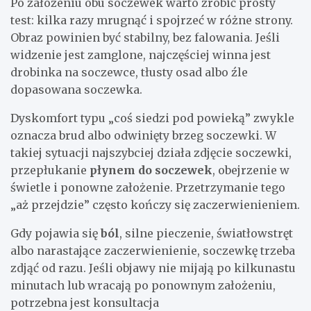
Po założeniu obu soczewek warto zrobić prosty
test: kilka razy mrugnąć i spojrzeć w różne strony.
Obraz powinien być stabilny, bez falowania. Jeśli
widzenie jest zamglone, najczęściej winna jest
drobinka na soczewce, tłusty osad albo źle
dopasowana soczewka.
Dyskomfort typu „coś siedzi pod powieką” zwykle
oznacza brud albo odwinięty brzeg soczewki. W
takiej sytuacji najszybciej działa zdjęcie soczewki,
przepłukanie
płynem do soczewek
, obejrzenie w
świetle i ponowne założenie. Przetrzymanie tego
„aż przejdzie” często kończy się zaczerwienieniem.
Gdy pojawia się
ból
, silne pieczenie, światłowstręt
albo narastające zaczerwienienie, soczewkę trzeba
zdjąć od razu. Jeśli objawy nie mijają po kilkunastu
minutach lub wracają po ponownym założeniu,
potrzebna jest konsultacja