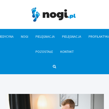
Nogi.pl
MEDYCYNA
NOGI
PIELĘGNACJA
PIELĘGNACJA
PROFILAKTYK
POZOSTAŁE
KONTAKT