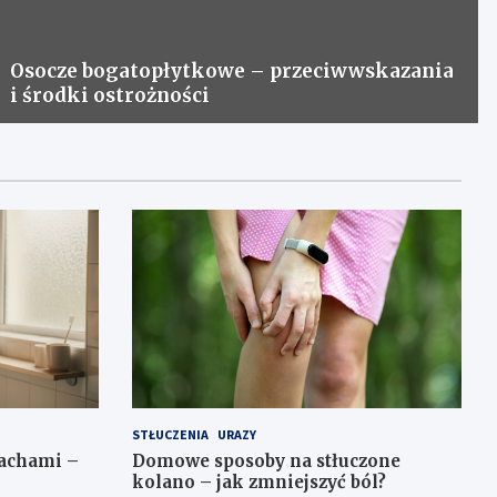
Osocze bogatopłytkowe – przeciwwskazania
i środki ostrożności
STŁUCZENIA
URAZY
pachami –
Domowe sposoby na stłuczone
kolano – jak zmniejszyć ból?