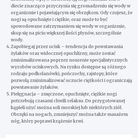
diecie znacząco przyczynia się gromadzeniu się wody w
organizmie i pojawiającym się obrzękom. Gdy czujesz, że
nogi są opuchnięte i ciężkie, oraz może to być
spowodowane zatrzymaniem się wody w organizmie,
skup się na piciu większej ilości płynów, szczególnie
wody.
Zapobiegaj przez ucisk – tendencja do powstawania
żylaków oraz widocznej opuchlizny, może zostać
zminimalizowana poprzez noszenie specjalistycznych
wyrobów uciskowych. Na rynku dostępne są różnego
rodzaju podkolanówki, pończochy, rajstopy, które
pozwolą zminimalizować uczucie ciężkości i ograniczają
powstawanie żylaków.
Pielęgnacja – zmęczone, opuchnięte, ciężkie nogi
potrzebują czasami chwili relaksu. Do przygotowanej
kąpieli użyć można soli morskiej lub niektórych ziół.
Obrzęki na nogach, zmniejszyć można także masażem
nóg, który poprawi krążenie krwi.