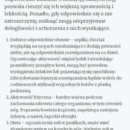
pozwala cieszyć się ich większą sprawnością i
lekkością. Ponadto, gdy odpowiednio się o nie
zatroszczymy, zniknąć mogą nieprzyjemne
dolegliwości i schorzenia z nich wynikające.
Dobierz odpowiednie obuwie – szpilki, chociaż
wyglądają na nogach oszałamiająco i dodają pewności
siebie, nie są odpowiednim rozwiązaniem na co dzień.
Ograniczając aktywność mięśni łydek i utrudniając
prawidłowy przepływ krwi, mogą być powodem
wystąpienia żylaków lub pojawiającej się opuchlizny.
Zdecydowanie lepszym rozwiązaniem będzie wybór do
codziennych stylizacji wygodnych butów z płaską
podeszwą.
Aktywność fizyczna – bardzo ważna podczas
zachowania zdrowia całego organizmu, w tym również
nóg. Poprawia bowiem krążenie, zapobiega zastojom
żylnym, a nawet, łagodzi obrzęki.
Dieta – ograniczenie soli w posiłkach, może mieć
zbawienny wpływ na kondycję nóg. Nadmiar soli w