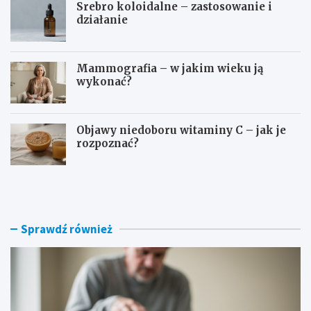
Srebro koloidalne – zastosowanie i
działanie
Mammografia – w jakim wieku ją
wykonać?
Objawy niedoboru witaminy C – jak je
rozpoznać?
D
O
o
s
m
o
o
c
w
z
Sprawdź również
e
e
s
b
p
o
o
g
s
a
o
t
b
o