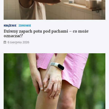
i
a
i
ś
r
o
KRĄŻENIE
ZDROWIE
d
Dziwny zapach potu pod pachami – co może
k
oznaczać?
i
6 sierpnia 2026
o
s
t
r
o
ż
n
o
ś
c
i