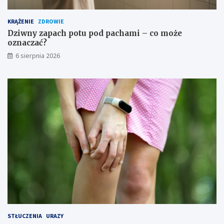
t
e
o
–
KRĄŻENIE
ZDROWIE
p
p
y
r
Dziwny zapach potu pod pachami – co może
–
z
oznaczać?
c
e
6 sierpnia 2026
o
c
p
i
o
w
m
w
a
s
g
k
a
a
?
z
a
n
i
a
i
ś
r
o
d
STŁUCZENIA
URAZY
k