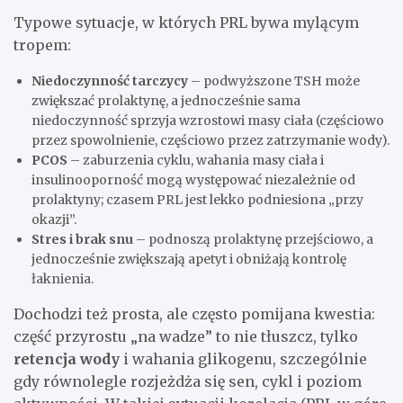
Typowe sytuacje, w których PRL bywa mylącym
tropem:
Niedoczynność tarczycy
– podwyższone TSH może
zwiększać prolaktynę, a jednocześnie sama
niedoczynność sprzyja wzrostowi masy ciała (częściowo
przez spowolnienie, częściowo przez zatrzymanie wody).
PCOS
– zaburzenia cyklu, wahania masy ciała i
insulinooporność mogą występować niezależnie od
prolaktyny; czasem PRL jest lekko podniesiona „przy
okazji”.
Stres i brak snu
– podnoszą prolaktynę przejściowo, a
jednocześnie zwiększają apetyt i obniżają kontrolę
łaknienia.
Dochodzi też prosta, ale często pomijana kwestia:
część przyrostu „na wadze” to nie tłuszcz, tylko
retencja wody
i wahania glikogenu, szczególnie
gdy równolegle rozjeżdża się sen, cykl i poziom