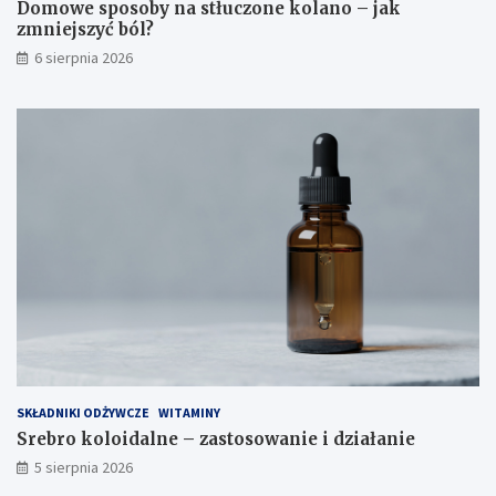
Domowe sposoby na stłuczone kolano – jak
i
zmniejszyć ból?
o
6 sierpnia 2026
s
t
r
o
ż
n
o
ś
c
i
SKŁADNIKI ODŻYWCZE
WITAMINY
Srebro koloidalne – zastosowanie i działanie
5 sierpnia 2026