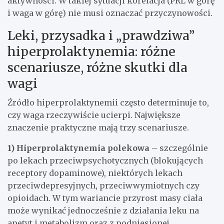
aktywności. W takiej sytuacji korelacja (PRL w górę
i waga w górę) nie musi oznaczać przyczynowości.
Leki, przysadka i „prawdziwa”
hiperprolaktynemia: różne
scenariusze, różne skutki dla
wagi
Źródło hiperprolaktynemii często determinuje to,
czy waga rzeczywiście ucierpi. Największe
znaczenie praktyczne mają trzy scenariusze.
1) Hiperprolaktynemia polekowa
– szczególnie
po lekach przeciwpsychotycznych (blokujących
receptory dopaminowe), niektórych lekach
przeciwdepresyjnych, przeciwwymiotnych czy
opioidach. W tym wariancie przyrost masy ciała
może wynikać jednocześnie z działania leku na
apetyt i metabolizm oraz z podniesionej