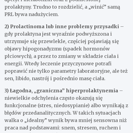
prolaktyny. Trudno to rozdzielić, a „winić” samą
PRL bywa nadużyciem.
2) Prolactinoma lub inne problemy przysadki
–
gdy prolaktyna jest wyraźnie podwyższona i
utrzymuje się przewlekle, częściej pojawiają się
objawy hipogonadyzmu (spadek hormonów
płciowych), a przez to zmiany w składzie ciała i
energii. Wtedy leczenie przyczynowe potrafi
poprawić nie tylko parametry laboratoryjne, ale też
sen, libido, nastrój i pośrednio masę ciała.
3) Łagodna, „graniczna” hiperprolaktynemia
–
niewielkie odchylenia często okazują się
funkcjonalne (stres, niedosypianie) albo wynikają z
błędów przedanalitycznych. W takich sytuacjach
walka o „idealny” wynik bywa mniej sensowna niż
praca nad podstawami: snem, stresem, ruchem i