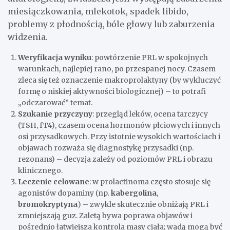
miesiączkowania, mlekotok, spadek libido,
problemy z płodnością, bóle głowy lub zaburzenia
widzenia.
Weryfikacja wyniku
: powtórzenie PRL w spokojnych
warunkach, najlepiej rano, po przespanej nocy. Czasem
zleca się też oznaczenie makroprolaktyny (by wykluczyć
formę o niskiej aktywności biologicznej) – to potrafi
„odczarować” temat.
Szukanie przyczyny
: przegląd leków, ocena tarczycy
(TSH, fT4), czasem ocena hormonów płciowych i innych
osi przysadkowych. Przy istotnie wysokich wartościach i
objawach rozważa się diagnostykę przysadki (np.
rezonans) – decyzja zależy od poziomów PRL i obrazu
klinicznego.
Leczenie celowane
: w prolactinoma często stosuje się
agonistów dopaminy (np.
kabergolina
,
bromokryptyna
) – zwykle skutecznie obniżają PRL i
zmniejszają guz. Zaletą bywa poprawa objawów i
pośrednio łatwiejsza kontrola masy ciała; wadą mogą być