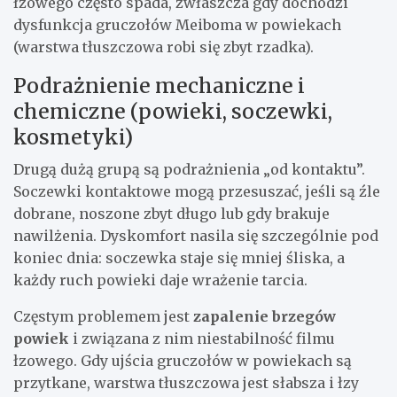
łzowego często spada, zwłaszcza gdy dochodzi
dysfunkcja gruczołów Meiboma w powiekach
(warstwa tłuszczowa robi się zbyt rzadka).
Podrażnienie mechaniczne i
chemiczne (powieki, soczewki,
kosmetyki)
Drugą dużą grupą są podrażnienia „od kontaktu”.
Soczewki kontaktowe mogą przesuszać, jeśli są źle
dobrane, noszone zbyt długo lub gdy brakuje
nawilżenia. Dyskomfort nasila się szczególnie pod
koniec dnia: soczewka staje się mniej śliska, a
każdy ruch powieki daje wrażenie tarcia.
Częstym problemem jest
zapalenie brzegów
powiek
i związana z nim niestabilność filmu
łzowego. Gdy ujścia gruczołów w powiekach są
przytkane, warstwa tłuszczowa jest słabsza i łzy