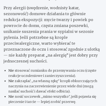
Przy alergii (swędzenie, wodnisty katar,
sezonowość) domowe działania to głównie
redukcja ekspozycji: mycie twarzy i powiek po
powrocie do domu, częsta zmiana poszewki,
unikanie suszenia prania w sypialni w sezonie
pylenia. Jeśli potrzebne są krople
przeciwalergiczne, warto wybierać te
przeznaczone do oczu i stosować zgodnie z ulotką
— nie każdy preparat „na alergię” jest dobry przy
jednoczesnej suchości.
Nie
stosować rumianku do przemywania oczu (częste
reakcje uczuleniowe i zanieczyszczenia).
Nie
zakraplać „na własną rękę” kropli obkurczających
naczynia na zaczerwienienie przez wiele dni (mogą
nasilać suchość i dawać efekt odbicia).
Nie
nosić soczewek „mimo wszystko”, jeśli pojawia się
pieczenie i tarcie — lepiej zrobić przerwę.