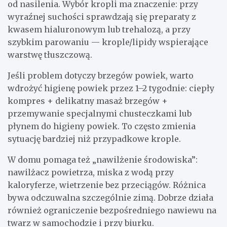
od nasilenia. Wybór kropli ma znaczenie: przy
wyraźnej suchości sprawdzają się preparaty z
kwasem hialuronowym lub trehalozą, a przy
szybkim parowaniu — krople/lipidy wspierające
warstwę tłuszczową.
Jeśli problem dotyczy brzegów powiek, warto
wdrożyć higienę powiek przez 1–2 tygodnie: ciepły
kompres + delikatny masaż brzegów +
przemywanie specjalnymi chusteczkami lub
płynem do higieny powiek. To często zmienia
sytuację bardziej niż przypadkowe krople.
W domu pomaga też „nawilżenie środowiska”:
nawilżacz powietrza, miska z wodą przy
kaloryferze, wietrzenie bez przeciągów. Różnica
bywa odczuwalna szczególnie zimą. Dobrze działa
również ograniczenie bezpośredniego nawiewu na
twarz w samochodzie i przy biurku.