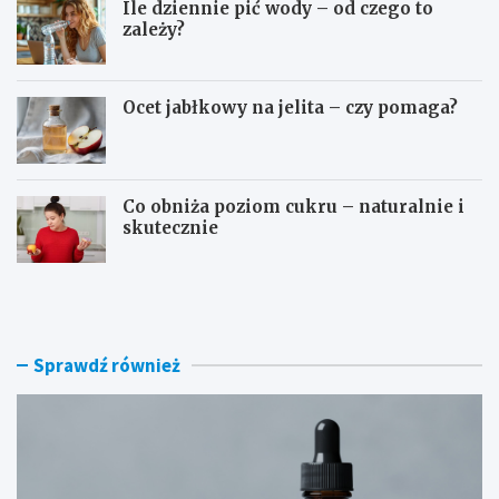
Ile dziennie pić wody – od czego to
zależy?
Ocet jabłkowy na jelita – czy pomaga?
Co obniża poziom cukru – naturalnie i
skutecznie
D
O
o
s
m
o
o
c
w
z
Sprawdź również
e
e
s
b
p
o
o
g
s
a
o
t
b
o