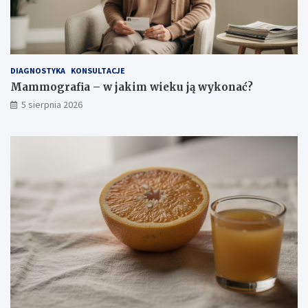
i
a
i
ś
r
o
DIAGNOSTYKA
KONSULTACJE
d
Mammografia – w jakim wieku ją wykonać?
k
5 sierpnia 2026
i
o
s
t
r
o
ż
n
o
ś
c
i