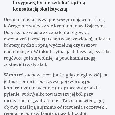
to sygnały, by nie zwlekać z pilną
konsultacją okulistyczną.
Uczucie piasku bywa pierwszym objawem stanu,
którego nie wyleczy się kroplami nawilżającymi.
Dotyczy to zwłaszcza zapalenia rogówki,
owrzodzeń (częściej u osób w soczewkach), infekcji
bakteryjnych z ropną wydzieliną czy urazów
chemicznych. W takich sytuacjach liczy się czas, bo
rogówka goi się wolniej, a powikłania mogą
zostawić trwały ślad.
Warto też zachować czujność, gdy dolegliwość jest
jednostronna i uporczywa, pojawia się po
konkretnym incydencie (np. prace w ogrodzie,
pylenie, wióry) albo towarzyszy jej ból przy
mruganiu jak „zadrapanie”. Tak samo wtedy, gdy
objawy nasilają się mimo odstawienia soczewek i
regularnego nawilżania przez kilka dni.