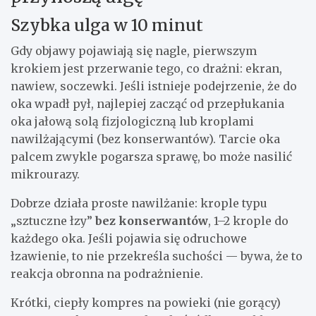
Szybka ulga w 10 minut
Gdy objawy pojawiają się nagle, pierwszym
krokiem jest przerwanie tego, co drażni: ekran,
nawiew, soczewki. Jeśli istnieje podejrzenie, że do
oka wpadł pył, najlepiej zacząć od przepłukania
oka jałową solą fizjologiczną lub kroplami
nawilżającymi (bez konserwantów). Tarcie oka
palcem zwykle pogarsza sprawę, bo może nasilić
mikrourazy.
Dobrze działa proste nawilżanie: krople typu
„sztuczne łzy”
bez konserwantów
, 1–2 krople do
każdego oka. Jeśli pojawia się odruchowe
łzawienie, to nie przekreśla suchości — bywa, że to
reakcja obronna na podrażnienie.
Krótki, ciepły kompres na powieki (nie gorący)