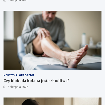
i
o
s
t
r
o
ż
n
o
ś
c
i
MEDYCYNA
ORTOPEDIA
Czy blokada kolana jest szkodliwa?
7 sierpnia 2026