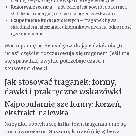
trening) – jako łagodne wsparcie regeneracyjne.
Rekonwalescencja
– gdy celem jest powrót do formy i
stabilizacja energii (o ile nie ma przeciwwskazań).
Uzupełnienie kuracji ziołowych
– traganek bywa
składnikiem mieszanek ukierunkowanych na odporność
i „wzmocnienie”.
Warto pamiętać, że osoby szukające działania „tu i
teraz” częściej rozczarowują się traganem. Jeśli ma
się sprawdzić, zwykle potrzebuje czasu i
sensownej dawki.
Jak stosować traganek: formy,
dawki i praktyczne wskazówki
Najpopularniejsze formy: korzeń,
ekstrakt, nalewka
Na rynku spotyka się kilka form traganka i nie są
one równoważne.
Suszony korzeń
(cięty) bywa