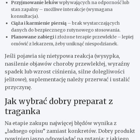
Przyjmowanie leków
wpływających na odporność lub
stan zapalny – możliwe interakcje (wymagana
konsultacja).
Ciąża i karmienie piersią
– brak wystarczających
danych do bezpiecznego rutynowego stosowania.
Planowane zabiegi
i złożone terapie przewlekłe – lepiej
omówić z lekarzem, żeby uniknąć niespodzianek.
Jeśli pojawia się nietypowa reakcja (wysypka,
nasilenie objawów choroby przewlekłej, wyraźny
spadek lub wzrost ciśnienia, silne dolegliwości
jelitowe), suplementację należy przerwać i ustalić
przyczynę.
Jak wybrać dobry preparat z
traganka
Na etapie zakupu najwięcej błędów wynika z
„ładnego opisu” zamiast konkretów. Dobry produkt
powinien jasno odpowiadać na pytania: z jakiego