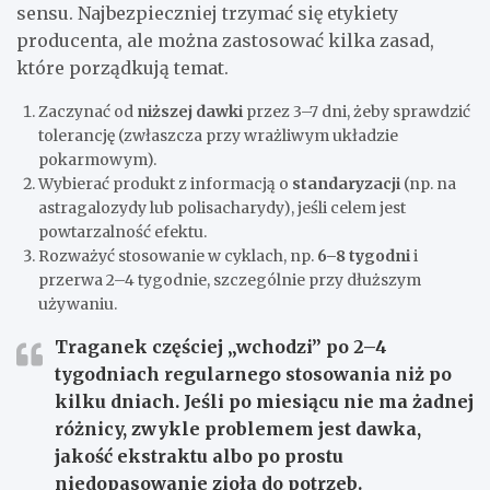
sensu. Najbezpieczniej trzymać się etykiety
producenta, ale można zastosować kilka zasad,
które porządkują temat.
Zaczynać od
niższej dawki
przez 3–7 dni, żeby sprawdzić
tolerancję (zwłaszcza przy wrażliwym układzie
pokarmowym).
Wybierać produkt z informacją o
standaryzacji
(np. na
astragalozydy lub polisacharydy), jeśli celem jest
powtarzalność efektu.
Rozważyć stosowanie w cyklach, np.
6–8 tygodni
i
przerwa 2–4 tygodnie, szczególnie przy dłuższym
używaniu.
Traganek częściej „wchodzi” po
2–4
tygodniach
regularnego stosowania niż po
kilku dniach. Jeśli po miesiącu nie ma żadnej
różnicy, zwykle problemem jest dawka,
jakość ekstraktu albo po prostu
niedopasowanie zioła do potrzeb.