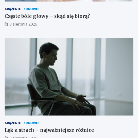
o
–
KRĄŻENIE
ZDROWIE
p
p
y
r
Częste bóle głowy – skąd się biorą?
–
z
8 sierpnia 2026
c
e
o
c
p
i
o
w
m
w
a
s
g
k
a
a
?
z
a
n
i
a
i
ś
r
o
KRĄŻENIE
ZDROWIE
d
Lęk a strach – najważniejsze różnice
k
7 sierpnia 2026