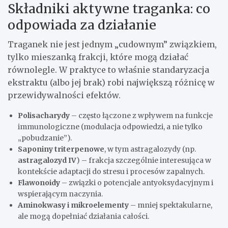
Składniki aktywne traganka: co
odpowiada za działanie
Traganek nie jest jednym „cudownym” związkiem,
tylko mieszanką frakcji, które mogą działać
równolegle. W praktyce to właśnie standaryzacja
ekstraktu (albo jej brak) robi największą różnicę w
przewidywalności efektów.
Polisacharydy
– często łączone z wpływem na funkcje
immunologiczne (modulacja odpowiedzi, a nie tylko
„pobudzanie”).
Saponiny triterpenowe
, w tym astragalozydy (np.
astragalozyd IV
) – frakcja szczególnie interesująca w
kontekście adaptacji do stresu i procesów zapalnych.
Flawonoidy
– związki o potencjale antyoksydacyjnym i
wspierającym naczynia.
Aminokwasy i mikroelementy
– mniej spektakularne,
ale mogą dopełniać działania całości.