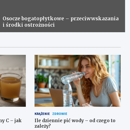
Osocze bogatopłytkowe – przeciwwskazania
i środki ostrożności
KRĄŻENIE
ZDROWIE
y C – jak
Ile dziennie pić wody – od czego to
zależy?