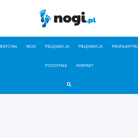
Nogi.pl
MEDYCYNA
NOGI
PIELĘGNACJA
PIELĘGNACJA
PROFILAKTYK
POZOSTAŁE
KONTAKT