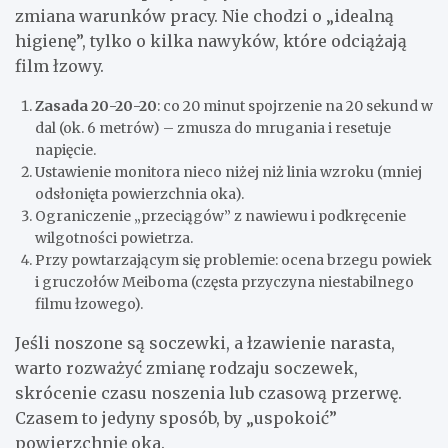
zmiana warunków pracy. Nie chodzi o „idealną
higienę”, tylko o kilka nawyków, które odciążają
film łzowy.
Zasada 20-20-20
: co 20 minut spojrzenie na 20 sekund w
dal (ok. 6 metrów) – zmusza do mrugania i resetuje
napięcie.
Ustawienie monitora nieco niżej niż linia wzroku (mniej
odsłonięta powierzchnia oka).
Ograniczenie „przeciągów” z nawiewu i podkręcenie
wilgotności powietrza.
Przy powtarzającym się problemie: ocena brzegu powiek
i gruczołów Meiboma (częsta przyczyna niestabilnego
filmu łzowego).
Jeśli noszone są soczewki, a łzawienie narasta,
warto rozważyć zmianę rodzaju soczewek,
skrócenie czasu noszenia lub czasową przerwę.
Czasem to jedyny sposób, by „uspokoić”
powierzchnię oka.