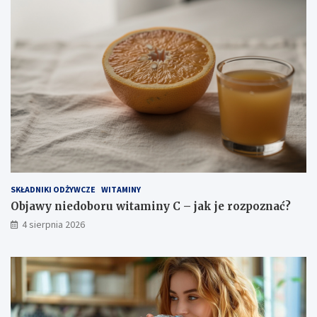
t
r
o
ż
n
o
ś
c
i
SKŁADNIKI ODŻYWCZE
WITAMINY
Objawy niedoboru witaminy C – jak je rozpoznać?
4 sierpnia 2026