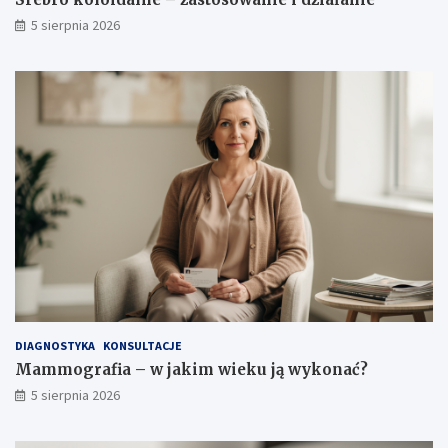
–
z
5 sierpnia 2026
c
e
o
c
p
i
o
w
m
w
a
s
g
k
a
a
?
z
a
n
i
a
i
ś
r
o
DIAGNOSTYKA
KONSULTACJE
d
Mammografia – w jakim wieku ją wykonać?
k
5 sierpnia 2026
i
o
s