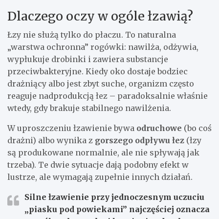
Dlaczego oczy w ogóle łzawią?
Łzy nie służą tylko do płaczu. To naturalna
„warstwa ochronna” rogówki: nawilża, odżywia,
wypłukuje drobinki i zawiera substancje
przeciwbakteryjne. Kiedy oko dostaje bodziec
drażniący albo jest zbyt suche, organizm często
reaguje nadprodukcją łez – paradoksalnie właśnie
wtedy, gdy brakuje stabilnego nawilżenia.
W uproszczeniu łzawienie bywa
odruchowe
(bo coś
drażni) albo wynika z
gorszego odpływu łez
(łzy
są produkowane normalnie, ale nie spływają jak
trzeba). Te dwie sytuacje dają podobny efekt w
lustrze, ale wymagają zupełnie innych działań.
Silne łzawienie przy jednoczesnym uczuciu
„piasku pod powiekami” najczęściej oznacza