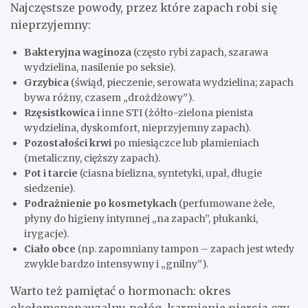
Najczęstsze powody, przez które zapach robi się
nieprzyjemny:
Bakteryjna waginoza
(często rybi zapach, szarawa
wydzielina, nasilenie po seksie).
Grzybica
(świąd, pieczenie, serowata wydzielina; zapach
bywa różny, czasem „drożdżowy”).
Rzęsistkowica
i inne STI (żółto-zielona pienista
wydzielina, dyskomfort, nieprzyjemny zapach).
Pozostałości krwi
po miesiączce lub plamieniach
(metaliczny, cięższy zapach).
Pot i tarcie
(ciasna bielizna, syntetyki, upał, długie
siedzenie).
Podrażnienie po kosmetykach
(perfumowane żele,
płyny do higieny intymnej „na zapach”, płukanki,
irygacje).
Ciało obce
(np. zapomniany tampon – zapach jest wtedy
zwykle bardzo intensywny i „gnilny”).
Warto też pamiętać o hormonach: okres