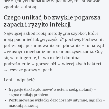
bez zbędnych dodatków zapachowych i stosować
zgodnie z ulotką.
Czego unikać, bo zwykle pogarsza
zapach i ryzyko infekcji
Najwięcej szkód robią metody „na szybko”, które
mają pachnieć lub „wyczyścić” pochwę. Pochwa nie
potrzebuje perfumowania ani płukania – to narząd
z własnym mechanizmem samooczyszczania. Gdy
się w to ingeruje, łatwo o efekt domina:
podrażnienie → gorsze pH → więcej złych bakterii
→ jeszcze gorszy zapach.
Lepiej odpuścić:
Irygacje
(także „domowe” z octem, sodą, ziołami) –
często nasilają problem.
Perfumowane wkładki
, dezodoranty intymne, mgiełki –
maskują i drażnią.