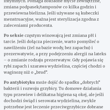
intymnych. Pomaga dokładne mycie zewnętrzne,
zmiana podpasek/tamponów co kilka godzin i
przewiewna bielizna. Jeśli używane są kubeczki
menstruacyjne, ważna jest sterylizacja zgodna z
zaleceniami producenta.
Po seksie
częstym winowajcą jest zmiana pH i
tarcie. Jeśli dołącza pieczenie, warto pomyśleć o
nawilżeniu (żel na bazie wody, bez zapachu) i
prezerwatywie, a przy podejrzeniu alergii na lateks
– o zmianie rodzaju prezerwatyw. Gdy pojawia się
rybi zapach i szarawa wydzielina, częściej chodzi o
waginozę niż o „brud”.
Po antybiotyku
może dojść do spadku „dobrych”
bakterii i rozwoju grzybicy. Tu domowe działania
typu przewiew i delikatna higiena są okej, ale jeśli
dochodzi świąd i serowata wydzielina, zwykle
potrzebne jest leczenie przeciwgrzybicze dobrane