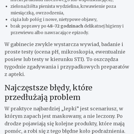
zielona/żółta pienista wydzielina, krwawienie poza
miesiączką, owrzodzenia,
ciąża lub połóg i nowe, nietypowe objawy,
brak poprawy po
48–72 godzinach
delikatnej higieny i
przewiewu albo nawracające epizody.
W gabinecie zwykle wystarcza wywiad, badanie i
proste testy (ocena pH, mikroskopia, ewentualnie
posiew lub testy w kierunku STI). To oszczędza
tygodnie zgadywania i przypadkowych preparatów
z apteki.
Najczęstsze błędy, które
przedłużają problem
W praktyce najbardziej „lepki” jest scenariusz, w
którym zapach jest maskowany, a nie leczony. Po
drodze pojawiają się kolejne produkty, które mają
pomóc, a robi się z tego błędne koło podrażnienia.