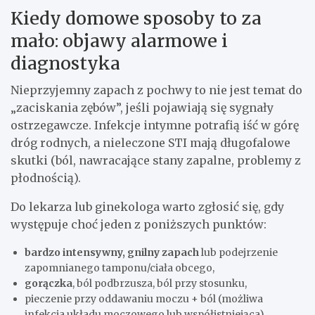
Kiedy domowe sposoby to za
mało: objawy alarmowe i
diagnostyka
Nieprzyjemny zapach z pochwy to nie jest temat do
„zaciskania zębów”, jeśli pojawiają się sygnały
ostrzegawcze. Infekcje intymne potrafią iść w górę
dróg rodnych, a nieleczone STI mają długofalowe
skutki (ból, nawracające stany zapalne, problemy z
płodnością).
Do lekarza lub ginekologa warto zgłosić się, gdy
występuje choć jeden z poniższych punktów:
bardzo intensywny, gnilny zapach
lub podejrzenie
zapomnianego tamponu/ciała obcego,
gorączka
, ból podbrzusza, ból przy stosunku,
pieczenie przy oddawaniu moczu + ból (możliwa
infekcja układu moczowego lub współistniejąca),