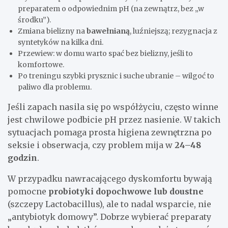
preparatem o odpowiednim pH (na zewnątrz, bez „w
środku”).
Zmiana bielizny na
bawełnianą
, luźniejszą; rezygnacja z
syntetyków na kilka dni.
Przewiew: w domu warto spać bez bielizny, jeśli to
komfortowe.
Po treningu szybki prysznic i suche ubranie – wilgoć to
paliwo dla problemu.
Jeśli zapach nasila się po współżyciu, często winne
jest chwilowe podbicie pH przez nasienie. W takich
sytuacjach pomaga prosta higiena zewnętrzna po
seksie i obserwacja, czy problem mija w
24–48
godzin
.
W przypadku nawracającego dyskomfortu bywają
pomocne
probiotyki dopochwowe lub doustne
(szczepy Lactobacillus), ale to nadal wsparcie, nie
„antybiotyk domowy”. Dobrze wybierać preparaty