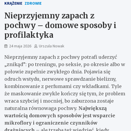
KRĄŻENIE
ZDROWIE
Nieprzyjemny zapach z
pochwy – domowe sposoby i
profilaktyka
24 maja 2026
Urszula Nowak
Nieprzyjemny zapach z pochwy potrafi uderzyć
„znikąd”: po treningu, po seksie, po okresie albo w
połowie zupełnie zwykłego dnia. Pojawia się
odruch wstydu, nerwowe sprawdzanie bielizny,
kombinowanie z perfumami czy wkładkami. Tyle
że maskowanie zwykle kończy się tym, że problem
wraca szybciej i mocniej, bo zaburzona zostaje
naturalna równowaga pochwy.
Największą
wartością domowych sposobów jest wsparcie
mikroflory i ograniczenie czynników
drażniących
– ale trzeba też wiedzieć, kiedy