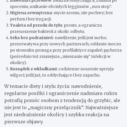
Bawełna i przewiew
: bielizna oddychająca, zmiana po
spoceniu, unikanie obcisłych legginsów „non stop”.
Higiena zewnętrzna
: mycie sromu, nie pochwy; bez
perfum i bez irygacji.
Toaleta od przodu do tyłu
: proste, a ogranicza
przenoszenie bakterii z okolic odbytu.
Seks bez podrażnień
: nawilżenie, jeśli jest sucho;
prezerwatywa przy nowych partnerach; oddanie moczu
po stosunku pomaga przy profilaktyce zapaleń pęcherza
(pośrednio też zmniejsza „mieszanie się” infekcji w
okolicy).
Rozsądek z wkładkami
: codzienne noszenie sprzyja
wilgoci; jeśli już, to oddychające i bez zapachu.
W temacie diety i stylu życia: nawodnienie,
regularne posiłki i ograniczenie nadmiaru cukru
potrafią pomóc osobom z tendencją do grzybic, ale
nie jest to „magiczny przełącznik”. Najważniejsze
jest niedrażnienie okolicy i szybka reakcja na
pierwsze objawy.