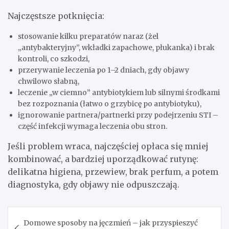
Najczęstsze potknięcia:
stosowanie kilku preparatów naraz (żel
„antybakteryjny”, wkładki zapachowe, płukanka) i brak
kontroli, co szkodzi,
przerywanie leczenia po 1–2 dniach, gdy objawy
chwilowo słabną,
leczenie „w ciemno” antybiotykiem lub silnymi środkami
bez rozpoznania (łatwo o grzybicę po antybiotyku),
ignorowanie partnera/partnerki przy podejrzeniu STI –
część infekcji wymaga leczenia obu stron.
Jeśli problem wraca, najczęściej opłaca się mniej
kombinować, a bardziej uporządkować rutynę:
delikatna higiena, przewiew, brak perfum, a potem
diagnostyka, gdy objawy nie odpuszczają.
Nawigacja
Domowe sposoby na jęczmień – jak przyspieszyć