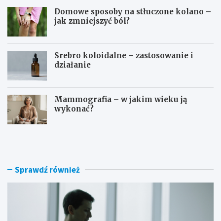
Domowe sposoby na stłuczone kolano –
jak zmniejszyć ból?
Srebro koloidalne – zastosowanie i
działanie
Mammografia – w jakim wieku ją
wykonać?
D
O
o
s
m
o
o
c
w
z
Sprawdź również
e
e
s
b
p
o
o
g
s
a
o
t