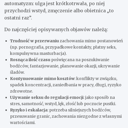
automatyzm: ulga jest krótkotrwała, po niej
przychodzi wstyd, zmęczenie albo obietnica „to
ostatni raz”.
Do najczęściej opisywanych objawów należą:
Trudność w przerwaniu
zachowania mimo postanowień
(np. pornografia, przypadkowe kontakty, płatny seks,
kompulsywna masturbacja).
Rosnąca ilość czasu
poświęcana na poszukiwanie
bodźców, fantazjowanie, planowanie okazji, ukrywanie
śladów.
Kontynuowanie mimo kosztów
: konflikty w związku,
spadek koncentracji, zaniedbania w pracy, długi, ryzyko
zdrowotne.
Używanie seksu do regulacji emocji
: jako sposób na
stres, samotność, wstyd, lęk, złość lub poczucie pustki.
Ryzyko i eskalacja
: potrzeba silniejszych bodźców,
przesuwanie granic, zachowania niezgodne z własnymi
wartościami.