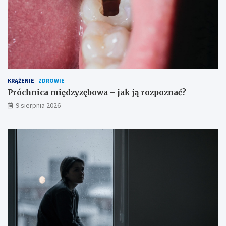
a
n
i
a
i
ś
r
o
d
KRĄŻENIE
ZDROWIE
k
Próchnica międzyzębowa – jak ją rozpoznać?
i
9 sierpnia 2026
o
s
t
r
o
ż
n
o
ś
c
i