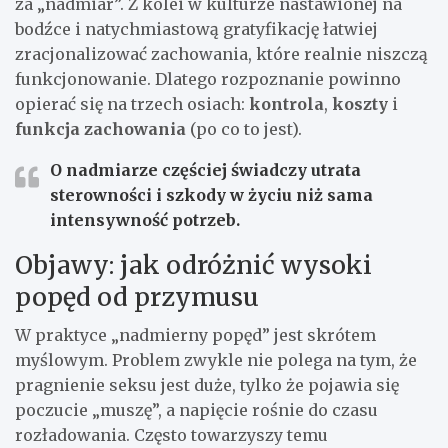
za „nadmiar”. Z kolei w kulturze nastawionej na
bodźce i natychmiastową gratyfikację łatwiej
zracjonalizować zachowania, które realnie niszczą
funkcjonowanie. Dlatego rozpoznanie powinno
opierać się na trzech osiach:
kontrola
,
koszty
i
funkcja zachowania
(po co to jest).
O nadmiarze częściej świadczy utrata
sterowności i szkody w życiu niż sama
intensywność potrzeb.
Objawy: jak odróżnić wysoki
popęd od przymusu
W praktyce „nadmierny popęd” jest skrótem
myślowym. Problem zwykle nie polega na tym, że
pragnienie seksu jest duże, tylko że pojawia się
poczucie „muszę”, a napięcie rośnie do czasu
rozładowania. Często towarzyszy temu