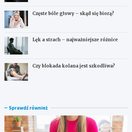
Częste bóle głowy – skąd się biorą?
Lęk a strach – najważniejsze różnice
Czy blokada kolana jest szkodliwa?
D
O
o
s
m
o
o
c
w
z
Sprawdź również
e
e
s
b
p
o
o
g
s
a