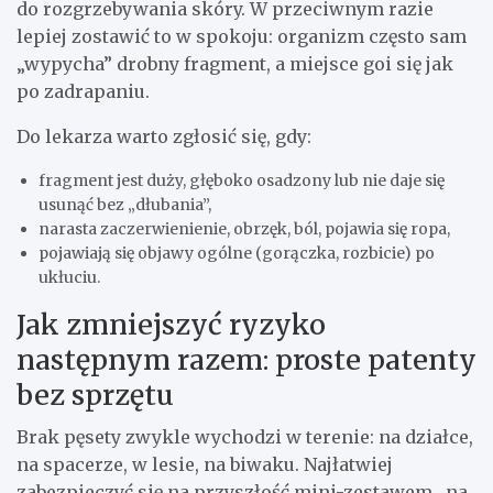
do rozgrzebywania skóry. W przeciwnym razie
lepiej zostawić to w spokoju: organizm często sam
„wypycha” drobny fragment, a miejsce goi się jak
po zadrapaniu.
Do lekarza warto zgłosić się, gdy:
fragment jest duży, głęboko osadzony lub nie daje się
usunąć bez „dłubania”,
narasta zaczerwienienie, obrzęk, ból, pojawia się ropa,
pojawiają się objawy ogólne (gorączka, rozbicie) po
ukłuciu.
Jak zmniejszyć ryzyko
następnym razem: proste patenty
bez sprzętu
Brak pęsety zwykle wychodzi w terenie: na działce,
na spacerze, w lesie, na biwaku. Najłatwiej
zabezpieczyć się na przyszłość mini-zestawem „na