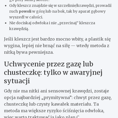
Gdy kleszcz znajdzie się w szczelinie/krawędzi, prowadź
ruch
powoli
w górę lub na bok, tak by aparat gębowy
wyszedł w całości.
Nie dociskaj odwłoka i nie „przecinaj” kleszcza
krawędzią.
Jeśli kleszcz jest bardzo mocno wbity, a plastik się
wygina, lepiej nie brnąć na siłę — wtedy metoda z
nitką bywa pewniejsza.
Uchwycenie przez gazę lub
chusteczkę: tylko w awaryjnej
sytuacji
Gdy nie ma nitki ani sensownej krawędzi, zostaje
opcja najbardziej „prymitywna”: chwyt przez gazę,
chusteczkę lub czysty kawałek materiału. Ta
metoda ma większe ryzyko ściśnięcia odwłoka,
więc warto traktować ją jako plan C.