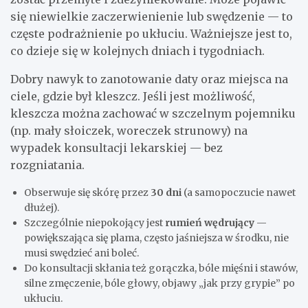
się niewielkie zaczerwienienie lub swędzenie — to
częste podrażnienie po ukłuciu. Ważniejsze jest to,
co dzieje się w kolejnych dniach i tygodniach.
Dobry nawyk to zanotowanie daty oraz miejsca na
ciele, gdzie był kleszcz. Jeśli jest możliwość,
kleszcza można zachować w szczelnym pojemniku
(np. mały słoiczek, woreczek strunowy) na
wypadek konsultacji lekarskiej — bez
rozgniatania.
Obserwuje się skórę przez
30 dni
(a samopoczucie nawet
dłużej).
Szczególnie niepokojący jest
rumień wędrujący
—
powiększająca się plama, często jaśniejsza w środku, nie
musi swędzieć ani boleć.
Do konsultacji skłania też gorączka, bóle mięśni i stawów,
silne zmęczenie, bóle głowy, objawy „jak przy grypie” po
ukłuciu.