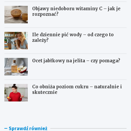
Objawy niedoboru witaminy C – jak je
rozpoznać?
Ile dziennie pić wody – od czego to
zależy?
Ocet jabłkowy na jelita – czy pomaga?
Co obniża poziom cukru – naturalnie i
skutecznie
D
O
o
s
m
o
o
c
w
z
Sprawdź również
e
e