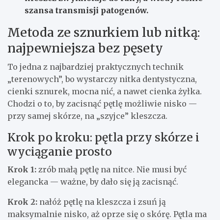
szansa transmisji patogenów.
Metoda ze sznurkiem lub nitką:
najpewniejsza bez pęsety
To jedna z najbardziej praktycznych technik
„terenowych”, bo wystarczy nitka dentystyczna,
cienki sznurek, mocna nić, a nawet cienka żyłka.
Chodzi o to, by zacisnąć pętlę możliwie nisko —
przy samej skórze, na „szyjce” kleszcza.
Krok po kroku: pętla przy skórze i
wyciąganie prosto
Krok 1:
zrób małą pętlę na nitce. Nie musi być
elegancka — ważne, by dało się ją zacisnąć.
Krok 2:
nałóż pętlę na kleszcza i zsuń ją
maksymalnie nisko, aż oprze się o skórę. Pętla ma