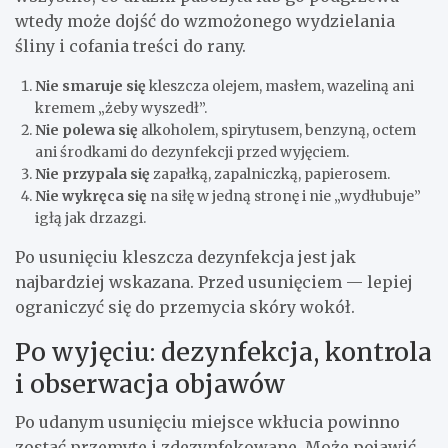
wtedy może dojść do wzmożonego wydzielania
śliny i cofania treści do rany.
Nie smaruje się
kleszcza olejem, masłem, wazeliną ani
kremem „żeby wyszedł”.
Nie polewa się
alkoholem, spirytusem, benzyną, octem
ani środkami do dezynfekcji przed wyjęciem.
Nie przypala się
zapałką, zapalniczką, papierosem.
Nie wykręca się
na siłę w jedną stronę i nie „wydłubuje”
igłą jak drzazgi.
Po usunięciu kleszcza dezynfekcja jest jak
najbardziej wskazana. Przed usunięciem — lepiej
ograniczyć się do przemycia skóry wokół.
Po wyjęciu: dezynfekcja, kontrola
i obserwacja objawów
Po udanym usunięciu miejsce wkłucia powinno
zostać przemyte i zdezynfekowane. Może pojawić