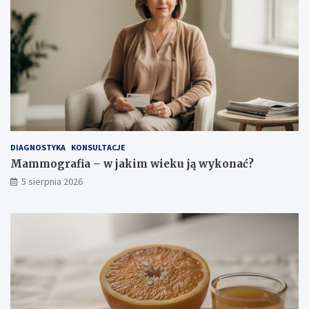
g
k
a
a
?
z
a
n
i
a
i
ś
r
o
DIAGNOSTYKA
KONSULTACJE
d
Mammografia – w jakim wieku ją wykonać?
k
5 sierpnia 2026
i
o
s
t
r
o
ż
n
o
ś