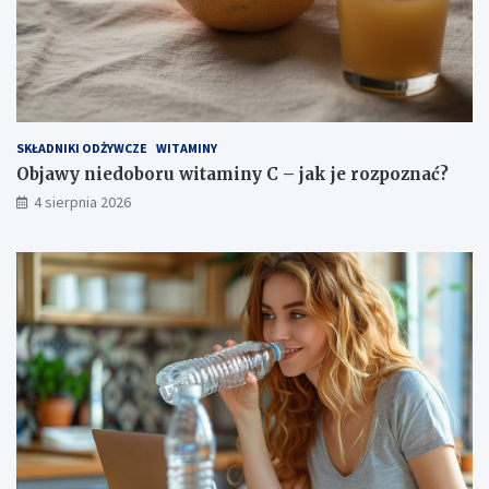
c
i
SKŁADNIKI ODŻYWCZE
WITAMINY
Objawy niedoboru witaminy C – jak je rozpoznać?
4 sierpnia 2026