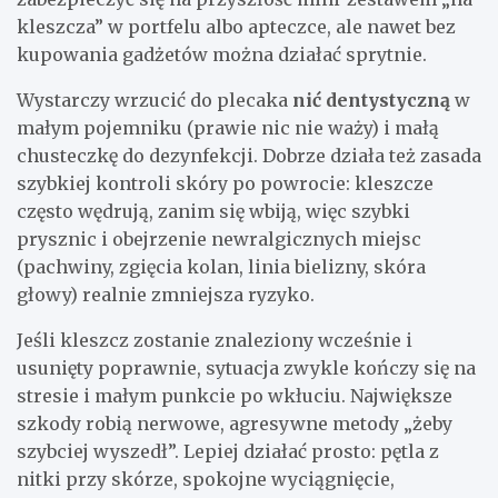
kleszcza” w portfelu albo apteczce, ale nawet bez
kupowania gadżetów można działać sprytnie.
Wystarczy wrzucić do plecaka
nić dentystyczną
w
małym pojemniku (prawie nic nie waży) i małą
chusteczkę do dezynfekcji. Dobrze działa też zasada
szybkiej kontroli skóry po powrocie: kleszcze
często wędrują, zanim się wbiją, więc szybki
prysznic i obejrzenie newralgicznych miejsc
(pachwiny, zgięcia kolan, linia bielizny, skóra
głowy) realnie zmniejsza ryzyko.
Jeśli kleszcz zostanie znaleziony wcześnie i
usunięty poprawnie, sytuacja zwykle kończy się na
stresie i małym punkcie po wkłuciu. Największe
szkody robią nerwowe, agresywne metody „żeby
szybciej wyszedł”. Lepiej działać prosto: pętla z
nitki przy skórze, spokojne wyciągnięcie,