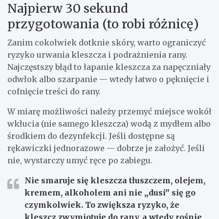
Najpierw 30 sekund
przygotowania (to robi różnicę)
Zanim cokolwiek dotknie skóry, warto ograniczyć
ryzyko urwania kleszcza i podrażnienia rany.
Najczęstszy błąd to łapanie kleszcza za napęczniały
odwłok albo szarpanie — wtedy łatwo o pęknięcie i
cofnięcie treści do rany.
W miarę możliwości należy przemyć miejsce wokół
wkłucia (nie samego kleszcza) wodą z mydłem albo
środkiem do dezynfekcji. Jeśli dostępne są
rękawiczki jednorazowe — dobrze je założyć. Jeśli
nie, wystarczy umyć ręce po zabiegu.
Nie
smaruje się kleszcza tłuszczem, olejem,
kremem, alkoholem ani nie „dusi” się go
czymkolwiek. To zwiększa ryzyko, że
kleszcz zwymiotuje do rany, a wtedy rośnie