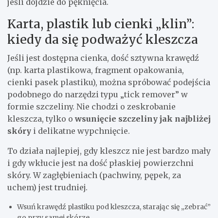
jeśli dojdzie do pęknięcia.
Karta, plastik lub cienki „klin”:
kiedy da się podważyć kleszcza
Jeśli jest dostępna cienka, dość sztywna krawędź
(np. karta plastikowa, fragment opakowania,
cienki pasek plastiku), można spróbować podejścia
podobnego do narzędzi typu „tick remover” w
formie szczeliny. Nie chodzi o zeskrobanie
kleszcza, tylko o
wsunięcie szczeliny jak najbliżej
skóry
i delikatne wypchnięcie.
To działa najlepiej, gdy kleszcz nie jest bardzo mały
i gdy wkłucie jest na dość płaskiej powierzchni
skóry. W zagłębieniach (pachwiny, pępek, za
uchem) jest trudniej.
Wsuń krawędź plastiku pod kleszcza, starając się „zebrać”
go przy samej skórze.