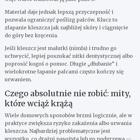
Materiał daje jednak lepszą przyczepność i
pozwala ograniczyć poślizg palców. Klucz to
złapanie kleszcza jak najbliżej skóry i ciągnięcie
do góry bez kręcenia.
Jeśli kleszcz jest malutki (nimfa) i trudno go
uchwycić, lepiej poszukać nitki dentystycznej albo
poprosić kogoś o pomoc. Długie „dłubanie” i
wielokrotne łapanie palcami często kończy się
urwaniem.
Czego absolutnie nie robić: mity,
które wciąż krążą
Wiele domowych sposobów brzmi logicznie, ale w
praktyce zwiększa ryzyko zakażenia albo urwania
kleszcza. Najbardziej problematyczne jest
wszystko, co drażni pasożyta lub go podgrzewa —