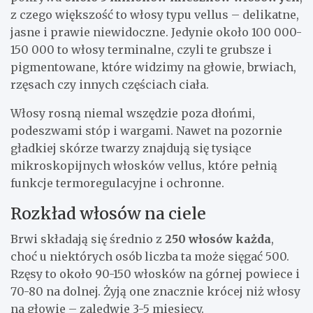
z czego większość to włosy typu vellus – delikatne,
jasne i prawie niewidoczne. Jedynie około 100 000-
150 000 to włosy terminalne, czyli te grubsze i
pigmentowane, które widzimy na głowie, brwiach,
rzęsach czy innych częściach ciała.
Włosy rosną niemal wszędzie poza dłońmi,
podeszwami stóp i wargami. Nawet na pozornie
gładkiej skórze twarzy znajdują się tysiące
mikroskopijnych włosków vellus, które pełnią
funkcje termoregulacyjne i ochronne.
Rozkład włosów na ciele
Brwi składają się średnio z
250 włosów każda
,
choć u niektórych osób liczba ta może sięgać 500.
Rzęsy to około 90-150 włosków na górnej powiece i
70-80 na dolnej. Żyją one znacznie krócej niż włosy
na głowie – zaledwie 3-5 miesięcy.