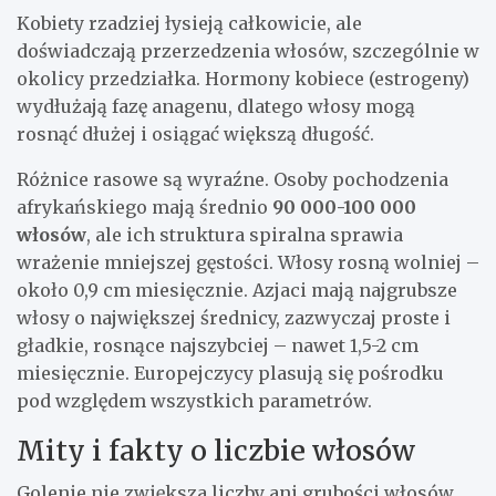
Kobiety rzadziej łysieją całkowicie, ale
doświadczają przerzedzenia włosów, szczególnie w
okolicy przedziałka. Hormony kobiece (estrogeny)
wydłużają fazę anagenu, dlatego włosy mogą
rosnąć dłużej i osiągać większą długość.
Różnice rasowe są wyraźne. Osoby pochodzenia
afrykańskiego mają średnio
90 000-100 000
włosów
, ale ich struktura spiralna sprawia
wrażenie mniejszej gęstości. Włosy rosną wolniej –
około 0,9 cm miesięcznie. Azjaci mają najgrubsze
włosy o największej średnicy, zazwyczaj proste i
gładkie, rosnące najszybciej – nawet 1,5-2 cm
miesięcznie. Europejczycy plasują się pośrodku
pod względem wszystkich parametrów.
Mity i fakty o liczbie włosów
Golenie nie zwiększa liczby ani grubości włosów.