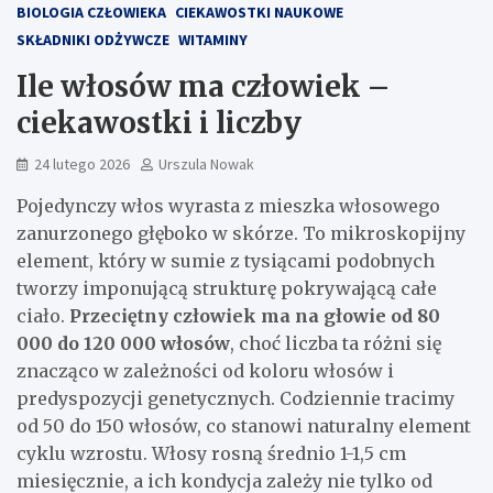
BIOLOGIA CZŁOWIEKA
CIEKAWOSTKI NAUKOWE
SKŁADNIKI ODŻYWCZE
WITAMINY
Ile włosów ma człowiek –
ciekawostki i liczby
24 lutego 2026
Urszula Nowak
Pojedynczy włos wyrasta z mieszka włosowego
zanurzonego głęboko w skórze. To mikroskopijny
element, który w sumie z tysiącami podobnych
tworzy imponującą strukturę pokrywającą całe
ciało.
Przeciętny człowiek ma na głowie od 80
000 do 120 000 włosów
, choć liczba ta różni się
znacząco w zależności od koloru włosów i
predyspozycji genetycznych. Codziennie tracimy
od 50 do 150 włosów, co stanowi naturalny element
cyklu wzrostu. Włosy rosną średnio 1-1,5 cm
miesięcznie, a ich kondycja zależy nie tylko od