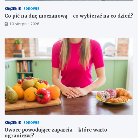
o
–
KRĄŻENIE
ZDROWIE
p
p
y
r
Co pić na dnę moczanową – co wybierać na co dzień?
–
z
10 sierpnia 2026
c
e
o
c
p
i
o
w
m
w
a
s
g
k
a
a
?
z
a
n
i
a
i
ś
r
o
KRĄŻENIE
ZDROWIE
d
Owoce powodujące zaparcia – które warto
k
ograniczyć?