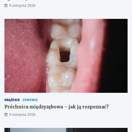
i
9 sierpnia 2026
o
s
t
r
o
ż
n
o
ś
c
i
KRĄŻENIE
ZDROWIE
Próchnica międzyzębowa – jak ją rozpoznać?
9 sierpnia 2026