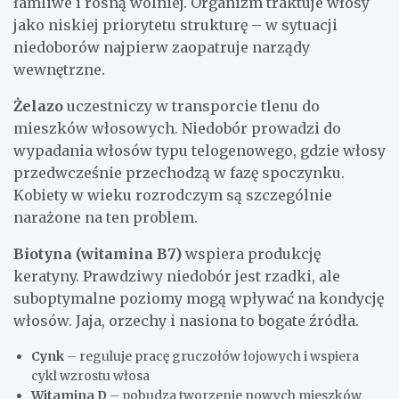
łamliwe i rosną wolniej. Organizm traktuje włosy
jako niskiej priorytetu strukturę – w sytuacji
niedoborów najpierw zaopatruje narządy
wewnętrzne.
Żelazo
uczestniczy w transporcie tlenu do
mieszków włosowych. Niedobór prowadzi do
wypadania włosów typu telogenowego, gdzie włosy
przedwcześnie przechodzą w fazę spoczynku.
Kobiety w wieku rozrodczym są szczególnie
narażone na ten problem.
Biotyna (witamina B7)
wspiera produkcję
keratyny. Prawdziwy niedobór jest rzadki, ale
suboptymalne poziomy mogą wpływać na kondycję
włosów. Jaja, orzechy i nasiona to bogate źródła.
Cynk
– reguluje pracę gruczołów łojowych i wspiera
cykl wzrostu włosa
Witamina D
– pobudza tworzenie nowych mieszków