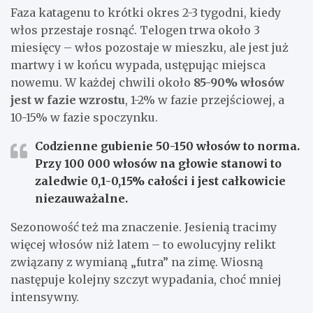
Faza katagenu to krótki okres 2-3 tygodni, kiedy
włos przestaje rosnąć. Telogen trwa około 3
miesięcy – włos pozostaje w mieszku, ale jest już
martwy i w końcu wypada, ustępując miejsca
nowemu. W każdej chwili około
85-90% włosów
jest w fazie wzrostu
, 1-2% w fazie przejściowej, a
10-15% w fazie spoczynku.
Codzienne gubienie 50-150 włosów to norma.
Przy 100 000 włosów na głowie stanowi to
zaledwie 0,1-0,15% całości i jest całkowicie
niezauważalne.
Sezonowość też ma znaczenie. Jesienią tracimy
więcej włosów niż latem – to ewolucyjny relikt
związany z wymianą „futra” na zimę. Wiosną
następuje kolejny szczyt wypadania, choć mniej
intensywny.