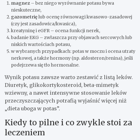
magnez
– bez niego wyrównanie potasu bywa
nieskuteczne,
gazometrię
lub ocenę równowagi kwasowo-zasadowej
(czy jest zasadowica/kwasica),
kreatyninę i eGFR – ocena funkcji nerek,
badanie EKG – zwłaszcza przy objawach sercowych lub
niskich wartościach potasu,
w wybranych przypadkach: potas w moczu i ocena utraty
nerkowej, a także hormony (np. aldosteron/renina), jeśli
podejrzewa się tło hormonalne.
Wynik potasu zawsze warto zestawić z listą leków.
Diuretyk, glikokortykosteroid, beta-mimetyk
wziewny, a nawet intensywne stosowanie leków
przeczyszczających potrafią wyjaśnić więcej niż
„dieta uboga w potas”.
Kiedy to pilne i co zwykle stoi za
leczeniem