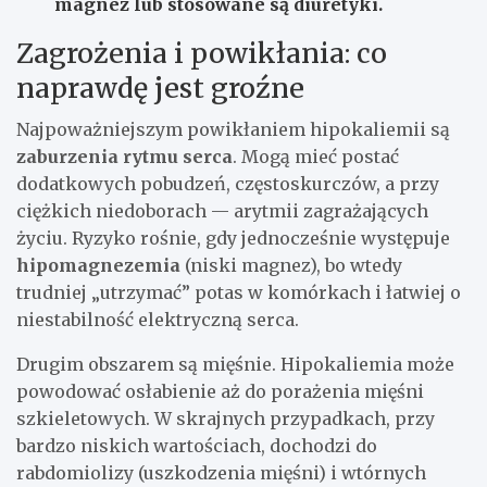
magnez lub stosowane są diuretyki.
Zagrożenia i powikłania: co
naprawdę jest groźne
Najpoważniejszym powikłaniem hipokaliemii są
zaburzenia rytmu serca
. Mogą mieć postać
dodatkowych pobudzeń, częstoskurczów, a przy
ciężkich niedoborach — arytmii zagrażających
życiu. Ryzyko rośnie, gdy jednocześnie występuje
hipomagnezemia
(niski magnez), bo wtedy
trudniej „utrzymać” potas w komórkach i łatwiej o
niestabilność elektryczną serca.
Drugim obszarem są mięśnie. Hipokaliemia może
powodować osłabienie aż do porażenia mięśni
szkieletowych. W skrajnych przypadkach, przy
bardzo niskich wartościach, dochodzi do
rabdomiolizy (uszkodzenia mięśni) i wtórnych