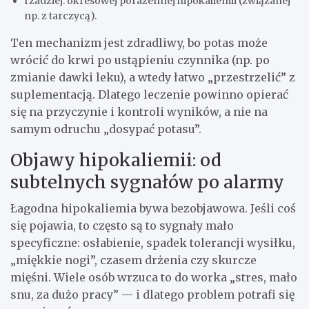
rzadziej: okresowej porażennej hipokaliemii (związanej
np. z tarczycą).
Ten mechanizm jest zdradliwy, bo potas może
wrócić do krwi po ustąpieniu czynnika (np. po
zmianie dawki leku), a wtedy łatwo „przestrzelić” z
suplementacją. Dlatego leczenie powinno opierać
się na przyczynie i kontroli wyników, a nie na
samym odruchu „dosypać potasu”.
Objawy hipokaliemii: od
subtelnych sygnałów po alarmy
Łagodna hipokaliemia bywa bezobjawowa. Jeśli coś
się pojawia, to często są to sygnały mało
specyficzne: osłabienie, spadek tolerancji wysiłku,
„miękkie nogi”, czasem drżenia czy skurcze
mięśni. Wiele osób wrzuca to do worka „stres, mało
snu, za dużo pracy” — i dlatego problem potrafi się