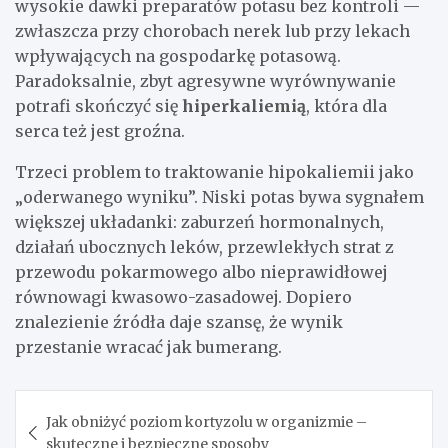
wysokie dawki preparatów potasu bez kontroli —
zwłaszcza przy chorobach nerek lub przy lekach
wpływających na gospodarkę potasową.
Paradoksalnie, zbyt agresywne wyrównywanie
potrafi skończyć się
hiperkaliemią
, która dla
serca też jest groźna.
Trzeci problem to traktowanie hipokaliemii jako
„oderwanego wyniku”. Niski potas bywa sygnałem
większej układanki: zaburzeń hormonalnych,
działań ubocznych leków, przewlekłych strat z
przewodu pokarmowego albo nieprawidłowej
równowagi kwasowo-zasadowej. Dopiero
znalezienie źródła daje szansę, że wynik
przestanie wracać jak bumerang.
Nawigacja
Jak obniżyć poziom kortyzolu w organizmie –
wpisu
skuteczne i bezpieczne sposoby