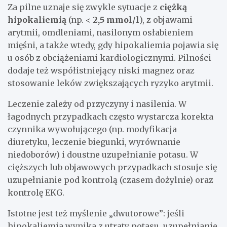
Za pilne uznaje się zwykle sytuacje z
ciężką
hipokaliemią
(np. <
2,5 mmol/l
), z objawami
arytmii, omdleniami, nasilonym osłabieniem
mięśni, a także wtedy, gdy hipokaliemia pojawia się
u osób z obciążeniami kardiologicznymi. Pilności
dodaje też współistniejący niski magnez oraz
stosowanie leków zwiększających ryzyko arytmii.
Leczenie zależy od przyczyny i nasilenia. W
łagodnych przypadkach często wystarcza korekta
czynnika wywołującego (np. modyfikacja
diuretyku, leczenie biegunki, wyrównanie
niedoborów) i doustne uzupełnianie potasu. W
cięższych lub objawowych przypadkach stosuje się
uzupełnianie pod kontrolą (czasem dożylnie) oraz
kontrolę EKG.
Istotne jest też myślenie „dwutorowe”: jeśli
hipokaliemia wynika z utraty potasu, uzupełnianie