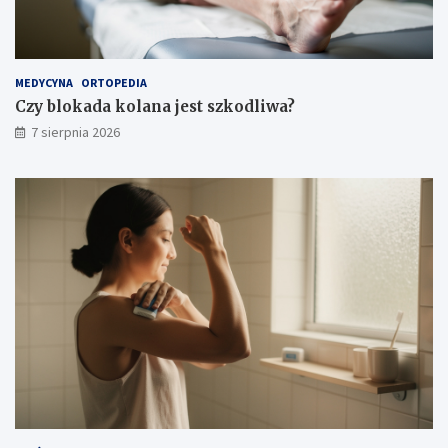
a
i
ś
r
o
MEDYCYNA
ORTOPEDIA
d
Czy blokada kolana jest szkodliwa?
k
7 sierpnia 2026
i
o
s
t
r
o
ż
n
o
ś
c
i