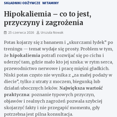
SKŁADNIKI ODŻYWCZE
WITAMINY
Hipokaliemia – co to jest,
przyczyny i zagrożenia
25 czerwca 2026
Urszula Nowak
Potas kojarzy się z bananem i „skurczami łydek” po
treningu — temat wydaje się prosty. Problem w tym,
że
hipokaliemia
potrafi rozwijać się po cichu i
uderzyć tam, gdzie mało kto jej szuka: w rytm serca,
przewodnictwo nerwowe i pracę mięśni gładkich.
Niski potas często nie wynika z „za małej podaży w
diecie”, tylko z utraty z moczem, biegunką lub
działań ubocznych leków.
Największa wartość
praktyczna
: poznanie typowych przyczyn,
objawów i realnych zagrożeń pozwala szybciej
skojarzyć fakty i nie przegapić momentu, gdy
potrzebna jest pilna konsultacja.