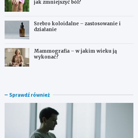
jak zmniejszyć ból?
Srebro koloidalne – zastosowanie i
działanie
Mammografia – w jakim wieku ją
wykonać?
D
O
o
s
m
o
o
c
w
z
Sprawdź również
e
e
s
b
p
o
o
g
s
a
o
t
b
o
y
p