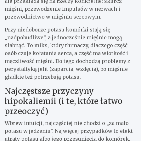
ale przekłada się na rzeczy konkretne: skurcz
mięśni, przewodzenie impulsów w nerwach i
przewodnictwo w mięśniu sercowym.
Przy niedoborze potasu komórki stają się
„nadpobudliwe”, a jednocześnie mięśnie mogą
słabnąć. To miks, który tłumaczy, dlaczego część
osób czuje kołatania serca, a część ma wiotkość i
męczliwość mięśni. Do tego dochodzą problemy z
perystaltyką jelit (zaparcia, wzdęcia), bo mięśnie
gładkie też potrzebują potasu.
Najczęstsze przyczyny
hipokaliemii (i te, które łatwo
przeoczyć)
Wbrew intuicji, najczęściej nie chodzi o „za mało
potasu w jedzeniu”. Najwięcej przypadków to efekt
utraty potasu albo jego przesunięcia do komórek.