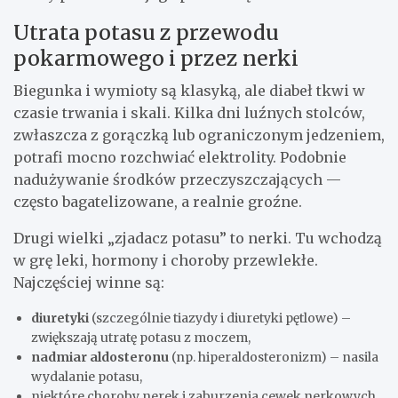
Utrata potasu z przewodu
pokarmowego i przez nerki
Biegunka i wymioty są klasyką, ale diabeł tkwi w
czasie trwania i skali. Kilka dni luźnych stolców,
zwłaszcza z gorączką lub ograniczonym jedzeniem,
potrafi mocno rozchwiać elektrolity. Podobnie
nadużywanie środków przeczyszczających —
często bagatelizowane, a realnie groźne.
Drugi wielki „zjadacz potasu” to nerki. Tu wchodzą
w grę leki, hormony i choroby przewlekłe.
Najczęściej winne są:
diuretyki
(szczególnie tiazydy i diuretyki pętlowe) –
zwiększają utratę potasu z moczem,
nadmiar aldosteronu
(np. hiperaldosteronizm) – nasila
wydalanie potasu,
niektóre choroby nerek i zaburzenia cewek nerkowych.