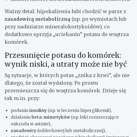
Ważny detal: hipokaliemia lubi chodzić w parze z
zasadowicą metaboliczną
(np. po wymiotach lub
przy nadmiarze mineralokortykoidów), co
dodatkowo sprzyja „uciekaniu” potasu do wnętrza
komórek.
Przesunięcie potasu do komórek:
wynik niski, a utraty może nie być
Są sytuacje, w których potas „znika z krwi”, ale nie
dlatego, że został wydalony. Po prostu
przemieszcza się do wnętrza komórek. Dzieje się
tak m.in. przy:
podaniu
insuliny
(np. w leczeniu hiperglikemii),
działaniu
beta-mimetyków
(np. leki rozszerzające
oskrzela w astmie),
zasadowicy
(oddechowej lub metabolicznej),