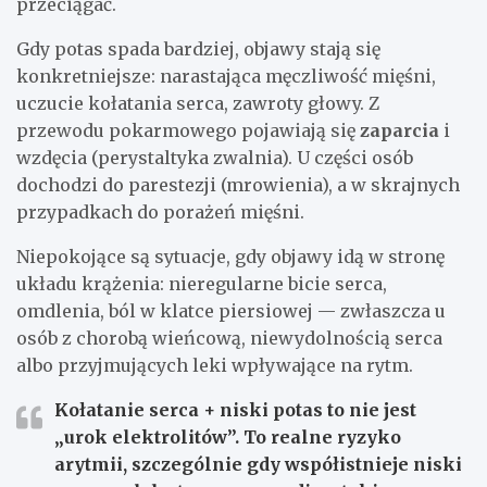
przeciągać.
Gdy potas spada bardziej, objawy stają się
konkretniejsze: narastająca męczliwość mięśni,
uczucie kołatania serca, zawroty głowy. Z
przewodu pokarmowego pojawiają się
zaparcia
i
wzdęcia (perystaltyka zwalnia). U części osób
dochodzi do parestezji (mrowienia), a w skrajnych
przypadkach do porażeń mięśni.
Niepokojące są sytuacje, gdy objawy idą w stronę
układu krążenia: nieregularne bicie serca,
omdlenia, ból w klatce piersiowej — zwłaszcza u
osób z chorobą wieńcową, niewydolnością serca
albo przyjmujących leki wpływające na rytm.
Kołatanie serca + niski potas
to nie jest
„urok elektrolitów”. To realne ryzyko
arytmii, szczególnie gdy współistnieje niski