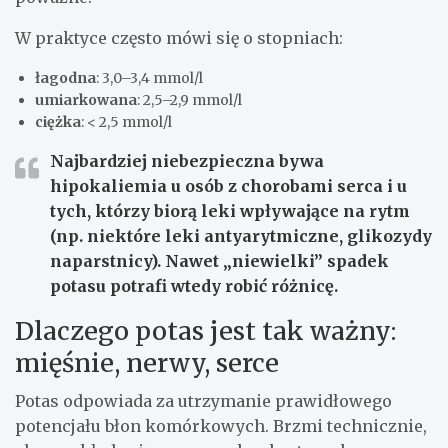
W praktyce często mówi się o stopniach:
łagodna
: 3,0–3,4 mmol/l
umiarkowana
: 2,5–2,9 mmol/l
ciężka
: < 2,5 mmol/l
Najbardziej niebezpieczna bywa
hipokaliemia u osób z chorobami serca i u
tych, którzy biorą leki wpływające na rytm
(np. niektóre leki antyarytmiczne, glikozydy
naparstnicy). Nawet „niewielki” spadek
potasu potrafi wtedy robić różnicę.
Dlaczego potas jest tak ważny:
mięśnie, nerwy, serce
Potas odpowiada za utrzymanie prawidłowego
potencjału błon komórkowych. Brzmi technicznie,