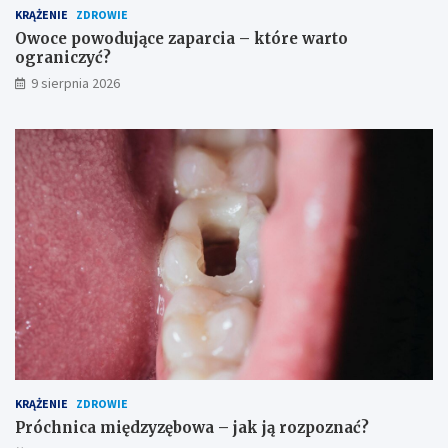
KRĄŻENIE
ZDROWIE
p
p
y
r
Owoce powodujące zaparcia – które warto
–
z
ograniczyć?
c
e
9 sierpnia 2026
o
c
p
i
o
w
m
w
a
s
g
k
a
a
?
z
a
n
i
a
i
ś
r
o
d
KRĄŻENIE
ZDROWIE
k
Próchnica międzyzębowa – jak ją rozpoznać?
i