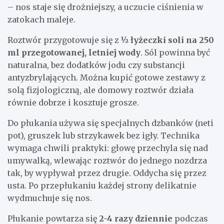
– nos staje się drożniejszy, a uczucie ciśnienia w
zatokach maleje.
Roztwór przygotowuje się z
½ łyżeczki soli na 250
ml przegotowanej, letniej wody
. Sól powinna być
naturalna, bez dodatków jodu czy substancji
antyzbrylających. Można kupić gotowe zestawy z
solą fizjologiczną, ale domowy roztwór działa
równie dobrze i kosztuje grosze.
Do płukania używa się specjalnych dzbanków (neti
pot), gruszek lub strzykawek bez igły. Technika
wymaga chwili praktyki: głowę przechyla się nad
umywalką, wlewając roztwór do jednego nozdrza
tak, by wypływał przez drugie. Oddycha się przez
usta. Po przepłukaniu każdej strony delikatnie
wydmuchuje się nos.
Płukanie powtarza się
2-4 razy dziennie
podczas