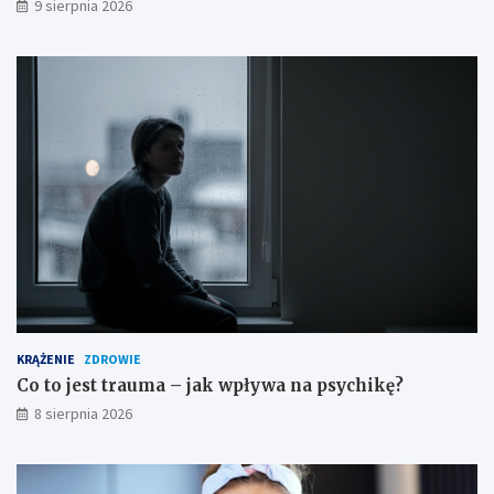
9 sierpnia 2026
o
s
t
r
o
ż
n
o
ś
c
i
KRĄŻENIE
ZDROWIE
Co to jest trauma – jak wpływa na psychikę?
8 sierpnia 2026