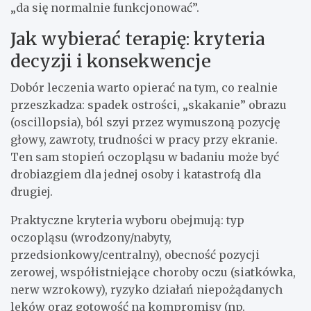
„da się normalnie funkcjonować”.
Jak wybierać terapię: kryteria
decyzji i konsekwencje
Dobór leczenia warto opierać na tym, co realnie
przeszkadza: spadek ostrości, „skakanie” obrazu
(oscillopsia), ból szyi przez wymuszoną pozycję
głowy, zawroty, trudności w pracy przy ekranie.
Ten sam stopień oczopląsu w badaniu może być
drobiazgiem dla jednej osoby i katastrofą dla
drugiej.
Praktyczne kryteria wyboru obejmują: typ
oczopląsu (wrodzony/nabyty,
przedsionkowy/centralny), obecność pozycji
zerowej, współistniejące choroby oczu (siatkówka,
nerw wzrokowy), ryzyko działań niepożądanych
leków oraz gotowość na kompromisy (np.