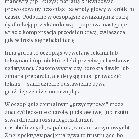
manewry (np. Epleya) potrafią zlikwidować
prowokowany oczopląs i zawroty głowy w krótkim
czasie. Podobnie w oczopląsie związanym z ostrą
dysfunkcją przedsionkową – poprawa następuje
wraz z kompensacją przedsionkową, zwłaszcza
gdy wdroży się rehabilitację.
Inna grupa to oczopląs wywołany lekami lub
toksynami (np. niektóre leki przeciwpadaczkowe,
sedatywne). Czasem wystarczy korekta dawki lub
zmiana preparatu, ale decyzję musi prowadzić
lekarz – samodzielne odstawienie bywa
groźniejsze niż sam oczopląs.
W oczopląsie centralnym „przyczynowe” może
znaczyć leczenie choroby podstawowej (np. rzutu
stwardnienia rozsianego, zaburzeń
metabolicznych, zapalenia, zmian naczyniowych).
Z perspektywy pacjenta bywa to frustrujące, bo