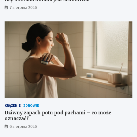
k
7 sierpnia 2026
i
o
s
t
r
o
ż
n
o
ś
c
i
KRĄŻENIE
ZDROWIE
Dziwny zapach potu pod pachami – co może
oznaczać?
6 sierpnia 2026