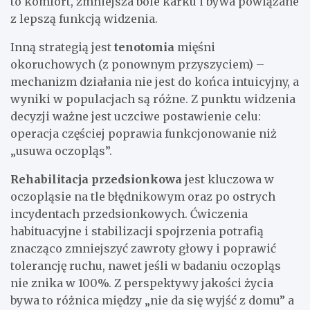
to komfort, zmniejsza bóle karku i bywa powiązane
z lepszą funkcją widzenia.
Inną strategią jest
tenotomia
mięśni
okoruchowych (z ponownym przyszyciem) –
mechanizm działania nie jest do końca intuicyjny, a
wyniki w populacjach są różne. Z punktu widzenia
decyzji ważne jest uczciwe postawienie celu:
operacja częściej poprawia funkcjonowanie niż
„usuwa oczopląs”.
Rehabilitacja przedsionkowa
jest kluczowa w
oczopląsie na tle błędnikowym oraz po ostrych
incydentach przedsionkowych. Ćwiczenia
habituacyjne i stabilizacji spojrzenia potrafią
znacząco zmniejszyć zawroty głowy i poprawić
tolerancję ruchu, nawet jeśli w badaniu oczopląs
nie znika w 100%. Z perspektywy jakości życia
bywa to różnica między „nie da się wyjść z domu” a