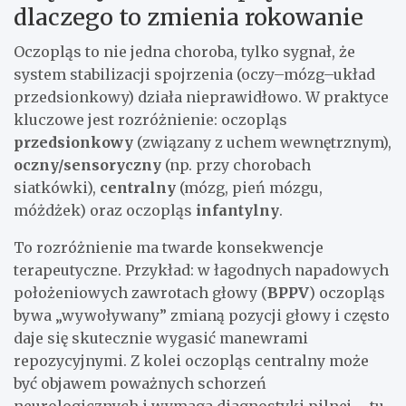
dlaczego to zmienia rokowanie
Oczopląs to nie jedna choroba, tylko sygnał, że
system stabilizacji spojrzenia (oczy–mózg–układ
przedsionkowy) działa nieprawidłowo. W praktyce
kluczowe jest rozróżnienie: oczopląs
przedsionkowy
(związany z uchem wewnętrznym),
oczny/sensoryczny
(np. przy chorobach
siatkówki),
centralny
(mózg, pień mózgu,
móżdżek) oraz oczopląs
infantylny
.
To rozróżnienie ma twarde konsekwencje
terapeutyczne. Przykład: w łagodnych napadowych
położeniowych zawrotach głowy (
BPPV
) oczopląs
bywa „wywoływany” zmianą pozycji głowy i często
daje się skutecznie wygasić manewrami
repozycyjnymi. Z kolei oczopląs centralny może
być objawem poważnych schorzeń