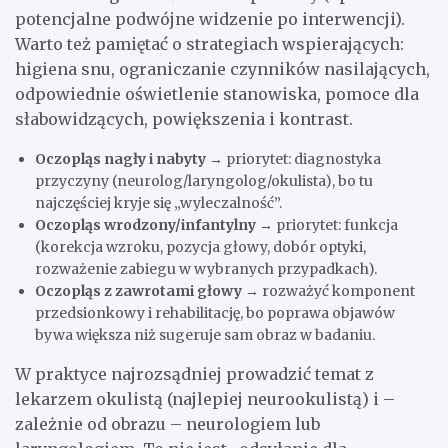
potencjalne podwójne widzenie po interwencji).
Warto też pamiętać o strategiach wspierających:
higiena snu, ograniczanie czynników nasilających,
odpowiednie oświetlenie stanowiska, pomoce dla
słabowidzących, powiększenia i kontrast.
Oczopląs nagły i nabyty
→ priorytet: diagnostyka
przyczyny (neurolog/laryngolog/okulista), bo tu
najczęściej kryje się „wyleczalność”.
Oczopląs wrodzony/infantylny
→ priorytet: funkcja
(korekcja wzroku, pozycja głowy, dobór optyki,
rozważenie zabiegu w wybranych przypadkach).
Oczopląs z zawrotami głowy
→ rozważyć komponent
przedsionkowy i rehabilitację, bo poprawa objawów
bywa większa niż sugeruje sam obraz w badaniu.
W praktyce najrozsądniej prowadzić temat z
lekarzem okulistą (najlepiej neurookulistą) i –
zależnie od obrazu – neurologiem lub