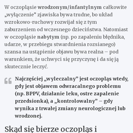
W oczopląsie
wrodzonym/infantylnym
całkowite
„wyłączenie” zjawiska bywa trudne, bo układ
wzrokowo-ruchowy rozwijał się z tym
zaburzeniem od wczesnego dzieciństwa. Natomiast
w oczopląsie
nabytym
(np. po zapaleniu błędnika,
udarze, w przebiegu stwardnienia rozsianego)
szansa na ustąpienie objawu bywa realna – pod
warunkiem, że uchwyci się przyczynę i da się ją
skutecznie leczyć.
Najczęściej „wyleczalny” jest oczopląs wtedy,
gdy jest objawem odwracalnego problemu
(np. BPPV, działanie leku, ostre zapalenie
przedsionka), a „kontrolowalny” – gdy
wynika z trwałej zmiany neurologicznej lub
wrodzonej.
Skąd się bierze oczopląs i