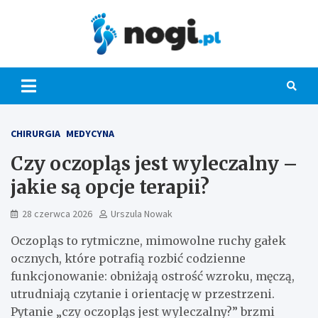
Skip
to
content
Nogi.pl
CHIRURGIA
MEDYCYNA
Czy oczopląs jest wyleczalny –
jakie są opcje terapii?
28 czerwca 2026
Urszula Nowak
Oczopląs to rytmiczne, mimowolne ruchy gałek
ocznych, które potrafią rozbić codzienne
funkcjonowanie: obniżają ostrość wzroku, męczą,
utrudniają czytanie i orientację w przestrzeni.
Pytanie „czy oczopląs jest wyleczalny?” brzmi