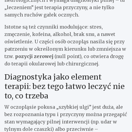
neurologicznych i wymaga diagnostyki pilnej – tu
„leczeniem” jest terapia przyczyny, a nie tylko
samych ruchów gałek ocznych.
Istotne są też czynniki modulujące: stres,
zmęczenie, kofeina, alkohol, brak snu, a nawet
oświetlenie. U części osób oczopląs nasila się przy
patrzeniu w określonym kierunku lub zmniejsza w
tzw.
pozycji zerowej
(null point), co otwiera drogę
do terapii okularowej lub chirurgicznej.
Diagnostyka jako element
terapii: bez tego łatwo leczyć nie
to, co trzeba
W oczopląsie pokusa „szybkiej ulgi” jest duża, ale
bez rozpoznania typu i przyczyny można przegapić
stan wymagający pilnej interwencji (np. udar w
tylnym dole czaszki) albo przeciwnie –