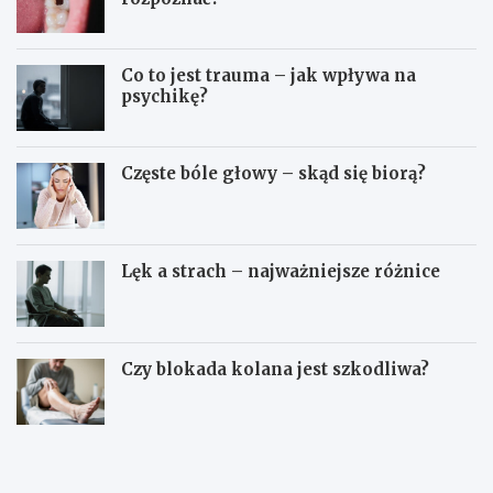
Co to jest trauma – jak wpływa na
psychikę?
Częste bóle głowy – skąd się biorą?
Lęk a strach – najważniejsze różnice
Czy blokada kolana jest szkodliwa?
D
O
o
s
m
o
o
c