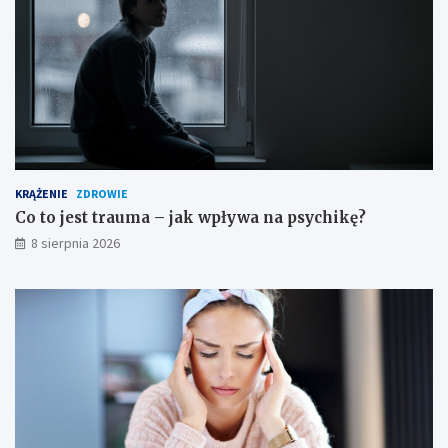
o
ś
c
i
KRĄŻENIE
ZDROWIE
Co to jest trauma – jak wpływa na psychikę?
8 sierpnia 2026