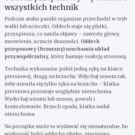
wszystkich technik
Podczas ataku paniki organizm przechodzi w tryb
walki lub ucieczki. Oddech staje się płytki,
przyspiesza, co nasila objawy – zawroty głowy,
mrowienie, uczucie duszności.
Oddech
przeponowy (brzuszny) uruchamia układ
przywspółczulny
, który hamuje reakcję stresową.
Technika wykonania: połóż jedną rękę na klatce
piersiowej, drugą na brzuchu. Wdychaj nosem tak,
żeby unosiła się tylko ręka na brzuchu – klatka
piersiowa pozostaje względnie nieruchoma.
Wydychaj ustami lub nosem, powoli i
kontrolowanie. Brzuch opada, klatka nadal
nieruchoma.
Na początku może to wydawać się nienaturalne, bo
większość ludzi oddycha płytko, piersiowo.