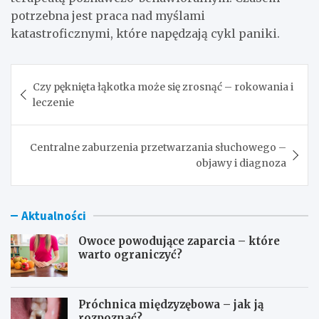
potrzebna jest praca nad myślami
katastroficznymi, które napędzają cykl paniki.
Nawigacja
Czy pęknięta łąkotka może się zrosnąć – rokowania i
wpisu
leczenie
Centralne zaburzenia przetwarzania słuchowego –
objawy i diagnoza
Aktualności
Owoce powodujące zaparcia – które
warto ograniczyć?
Próchnica międzyzębowa – jak ją
rozpoznać?