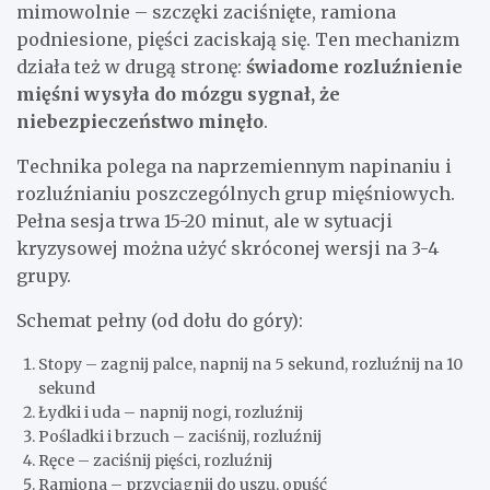
mimowolnie – szczęki zaciśnięte, ramiona
podniesione, pięści zaciskają się. Ten mechanizm
działa też w drugą stronę:
świadome rozluźnienie
mięśni wysyła do mózgu sygnał, że
niebezpieczeństwo minęło
.
Technika polega na naprzemiennym napinaniu i
rozluźnianiu poszczególnych grup mięśniowych.
Pełna sesja trwa 15-20 minut, ale w sytuacji
kryzysowej można użyć skróconej wersji na 3-4
grupy.
Schemat pełny (od dołu do góry):
Stopy – zagnij palce, napnij na 5 sekund, rozluźnij na 10
sekund
Łydki i uda – napnij nogi, rozluźnij
Pośladki i brzuch – zaciśnij, rozluźnij
Ręce – zaciśnij pięści, rozluźnij
Ramiona – przyciągnij do uszu, opuść