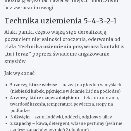
można ją wykonać nawet w miejscu publicznym
bez zwracania uwagi.
Technika uziemienia 5-4-3-2-1
Ataki paniki często wiążą się z derealizacją –
poczuciem nierealności otoczenia, oderwania od
ciała.
Technika uziemienia przywraca kontakt z
„tu i teraz”
poprzez świadome angażowanie
zmysłów.
Jak wykonać:
5 rzeczy, które widzisz
– nazwij na głos lub w myślach
(niebieski kubek, pęknięcie w ścianie, liść na podłodze)
4 rzeczy, które czujesz dotykiem
– tekstura ubrania,
twardość krzesła, temperatura powietrza, stopy na
podłodze
3 dźwięki
– szum lodówki, oddech, odgłosy z ulicy
2 zapachy
– kawa, detergent, własne perfumy (jeśli nie
czujesz zapachów, wymień 2 ulubione)