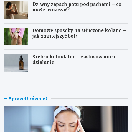
Dziwny zapach potu pod pachami – co
może oznaczać?
Domowe sposoby na stłuczone kolano –
jak zmniejszyć ból?
Srebro koloidalne – zastosowanie i
działanie
D
O
o
s
m
o
o
c
w
z
Sprawdź również
e
e
s
b
p
o
o
g
s
a
o
t