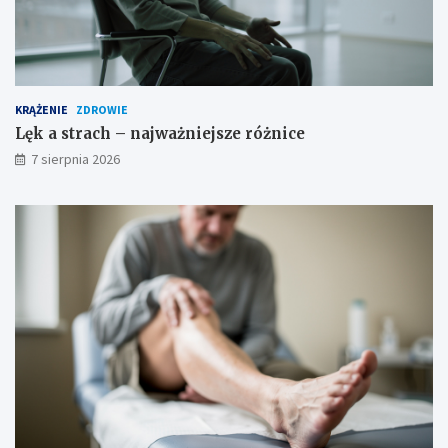
i
a
i
ś
r
o
KRĄŻENIE
ZDROWIE
d
Lęk a strach – najważniejsze różnice
k
7 sierpnia 2026
i
o
s
t
r
o
ż
n
o
ś
c
i