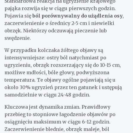
Standardowa reakcja na ugryzienie krajowego
pająka rozwija się w ciągu pierwszych godzin.
Pojawia się
ból porównywalny do użądlenia osy
,
zaczerwienienie o średnicy 2-5 cm i niewielki
obrzęk. Niektórzy odczuwają pieczenie lub
swędzenie.
W przypadku kolczaka żółtego objawy są
intensywniejsze: ostry ból natychmiast po
ugryzieniu, obrzęk rozszerzający się do 10-15 cm,
możliwe mdłości, bóle głowy, podwyższona
temperatura. Te objawy ogólne pojawiają się u
około 30% ugryzień przez ten gatunek i ustępują
samodzielnie w ciągu 24-48 godzin.
Kluczowa jest dynamika zmian. Prawidłowy
przebieg to stopniowe łagodzenie objawów po
osiągnięciu maksimum w ciągu 6-12 godzin.
Zaczerwienienie blednie, obrzęk maleje, ból