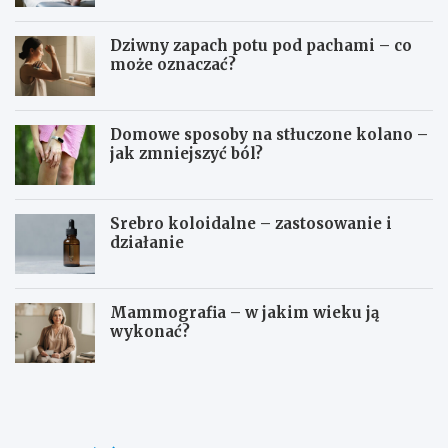
Dziwny zapach potu pod pachami – co
może oznaczać?
Domowe sposoby na stłuczone kolano –
jak zmniejszyć ból?
Srebro koloidalne – zastosowanie i
działanie
Mammografia – w jakim wieku ją
wykonać?
D
O
o
s
m
o
o
c
w
z