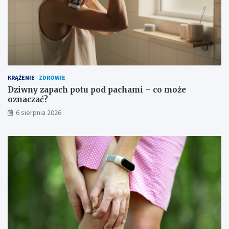
ś
c
i
KRĄŻENIE
ZDROWIE
Dziwny zapach potu pod pachami – co może
oznaczać?
6 sierpnia 2026