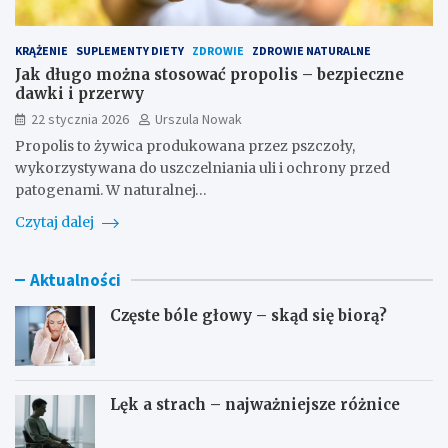
KRĄŻENIE
SUPLEMENTY DIETY
ZDROWIE
ZDROWIE NATURALNE
Jak długo można stosować propolis – bezpieczne
dawki i przerwy
22 stycznia 2026
Urszula Nowak
Propolis to żywica produkowana przez pszczoły,
wykorzystywana do uszczelniania uli i ochrony przed
patogenami. W naturalnej…
Czytaj dalej
Aktualności
Częste bóle głowy – skąd się biorą?
Lęk a strach – najważniejsze różnice