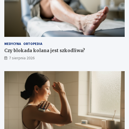
ś
c
i
MEDYCYNA
ORTOPEDIA
Czy blokada kolana jest szkodliwa?
7 sierpnia 2026