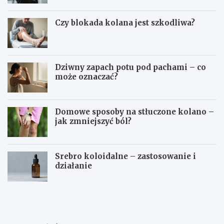
Czy blokada kolana jest szkodliwa?
Dziwny zapach potu pod pachami – co
może oznaczać?
Domowe sposoby na stłuczone kolano –
jak zmniejszyć ból?
Srebro koloidalne – zastosowanie i
działanie
D
O
o
s
m
o
o
c
w
z