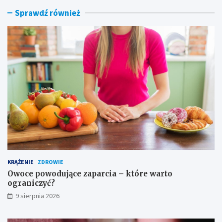
w
z
Sprawdź również
e
e
s
b
p
o
o
g
s
a
o
t
b
o
y
p
n
ł
a
y
b
t
ó
k
l
o
s
w
t
e
o
–
KRĄŻENIE
ZDROWIE
p
p
y
r
Owoce powodujące zaparcia – które warto
–
z
ograniczyć?
c
e
9 sierpnia 2026
o
c
p
i
o
w