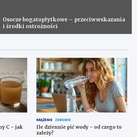
Osocze bogatopłytkowe – przeciwwskazania
i środki ostrożności
KRĄŻENIE
ZDROWIE
y C – jak
Ile dziennie pić wody – od czego to
zależy?