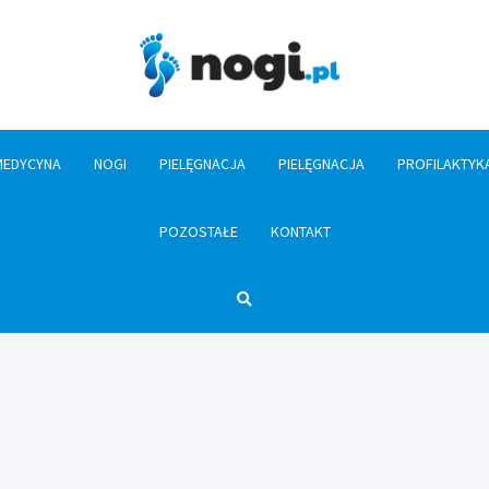
Nogi.pl
MEDYCYNA
NOGI
PIELĘGNACJA
PIELĘGNACJA
PROFILAKTYK
POZOSTAŁE
KONTAKT