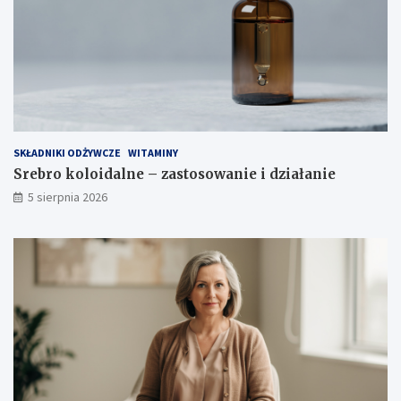
c
i
SKŁADNIKI ODŻYWCZE
WITAMINY
Srebro koloidalne – zastosowanie i działanie
5 sierpnia 2026