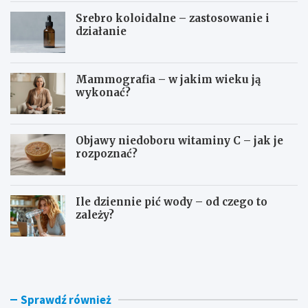
Srebro koloidalne – zastosowanie i
działanie
Mammografia – w jakim wieku ją
wykonać?
Objawy niedoboru witaminy C – jak je
rozpoznać?
Ile dziennie pić wody – od czego to
zależy?
D
O
o
s
m
o
o
c
w
z
Sprawdź również
e
e