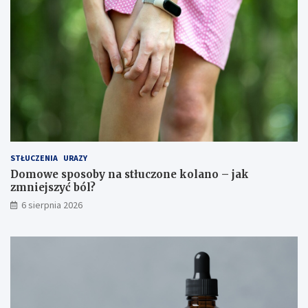
g
k
a
a
?
z
a
n
i
a
i
ś
r
o
d
STŁUCZENIA
URAZY
k
Domowe sposoby na stłuczone kolano – jak
i
zmniejszyć ból?
o
6 sierpnia 2026
s
t
r
o
ż
n
o
ś