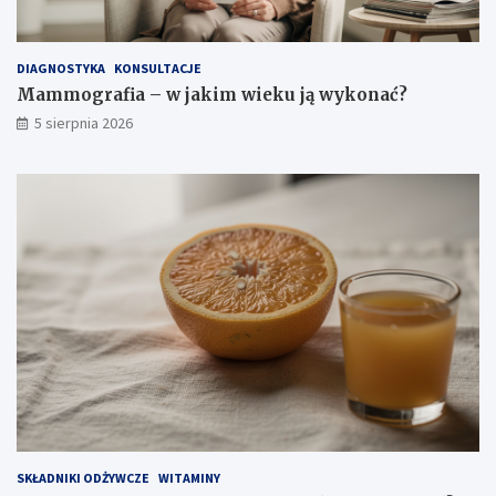
ś
r
o
DIAGNOSTYKA
KONSULTACJE
d
Mammografia – w jakim wieku ją wykonać?
k
5 sierpnia 2026
i
o
s
t
r
o
ż
n
o
ś
c
i
SKŁADNIKI ODŻYWCZE
WITAMINY