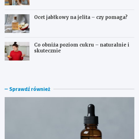
Ocet jabłkowy na jelita – czy pomaga?
Co obniża poziom cukru – naturalnie i
skutecznie
D
O
o
s
m
o
o
c
w
z
Sprawdź również
e
e
s
b
p
o
o
g
s
a
o
t
b
o
y
p
n
ł