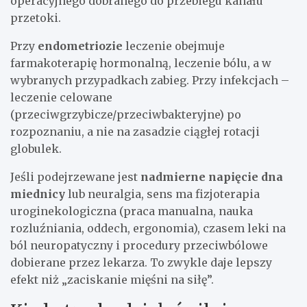
operacyjnego dobranego do przebiegu kanału
przetoki.
Przy
endometriozie
leczenie obejmuje
farmakoterapię hormonalną, leczenie bólu, a w
wybranych przypadkach zabieg. Przy infekcjach –
leczenie celowane
(przeciwgrzybicze/przeciwbakteryjne) po
rozpoznaniu, a nie na zasadzie ciągłej rotacji
globulek.
Jeśli podejrzewane jest
nadmierne napięcie dna
miednicy
lub neuralgia, sens ma fizjoterapia
uroginekologiczna (praca manualna, nauka
rozluźniania, oddech, ergonomia), czasem leki na
ból neuropatyczny i procedury przeciwbólowe
dobierane przez lekarza. To zwykle daje lepszy
efekt niż „zaciskanie mięśni na siłę”.