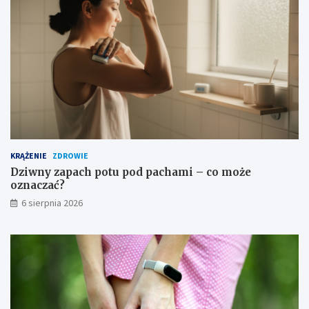
o
ż
n
o
ś
c
i
KRĄŻENIE
ZDROWIE
Dziwny zapach potu pod pachami – co może
oznaczać?
6 sierpnia 2026