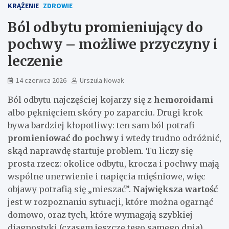
KRĄŻENIE
ZDROWIE
Ból odbytu promieniujący do
pochwy – możliwe przyczyny i
leczenie
14 czerwca 2026
Urszula Nowak
Ból odbytu najczęściej kojarzy się z
hemoroidami
albo pęknięciem skóry po zaparciu. Drugi krok
bywa bardziej kłopotliwy: ten sam ból potrafi
promieniować do pochwy
i wtedy trudno odróżnić,
skąd naprawdę startuje problem. Tu liczy się
prosta rzecz: okolice odbytu, krocza i pochwy mają
wspólne unerwienie i napięcia mięśniowe, więc
objawy potrafią się „mieszać”.
Największa wartość
jest w rozpoznaniu sytuacji, które można ogarnąć
domowo, oraz tych, które wymagają szybkiej
diagnostyki (czasem jeszcze tego samego dnia).