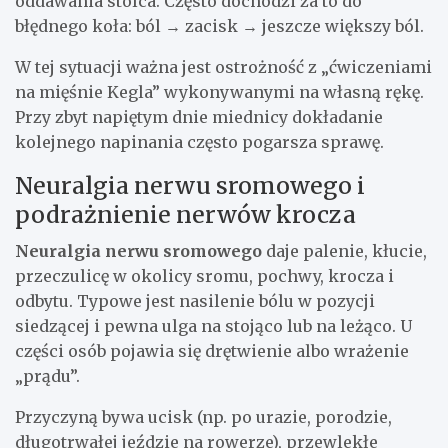
oddawania stolca. Często dochodzi za to do
błędnego koła: ból → zacisk → jeszcze większy ból.
W tej sytuacji ważna jest ostrożność z „ćwiczeniami
na mięśnie Kegla” wykonywanymi na własną rękę.
Przy zbyt napiętym dnie miednicy dokładanie
kolejnego napinania często pogarsza sprawę.
Neuralgia nerwu sromowego i
podrażnienie nerwów krocza
Neuralgia nerwu sromowego
daje palenie, kłucie,
przeczulicę w okolicy sromu, pochwy, krocza i
odbytu. Typowe jest nasilenie bólu w pozycji
siedzącej i pewna ulga na stojąco lub na leżąco. U
części osób pojawia się drętwienie albo wrażenie
„prądu”.
Przyczyną bywa ucisk (np. po urazie, porodzie,
długotrwałej jeździe na rowerze), przewlekłe