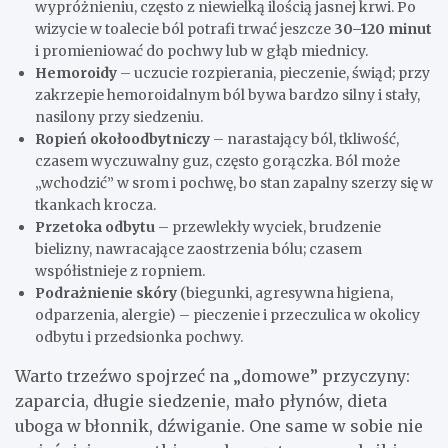
wypróżnieniu, często z niewielką ilością jasnej krwi. Po
wizycie w toalecie ból potrafi trwać jeszcze
30–120 minut
i promieniować do pochwy lub w głąb miednicy.
Hemoroidy
– uczucie rozpierania, pieczenie, świąd; przy
zakrzepie hemoroidalnym ból bywa bardzo silny i stały,
nasilony przy siedzeniu.
Ropień okołoodbytniczy
– narastający ból, tkliwość,
czasem wyczuwalny guz, często gorączka. Ból może
„wchodzić” w srom i pochwę, bo stan zapalny szerzy się w
tkankach krocza.
Przetoka odbytu
– przewlekły wyciek, brudzenie
bielizny, nawracające zaostrzenia bólu; czasem
współistnieje z ropniem.
Podrażnienie skóry
(biegunki, agresywna higiena,
odparzenia, alergie) – pieczenie i przeczulica w okolicy
odbytu i przedsionka pochwy.
Warto trzeźwo spojrzeć na „domowe” przyczyny:
zaparcia, długie siedzenie, mało płynów, dieta
uboga w błonnik, dźwiganie. One same w sobie nie