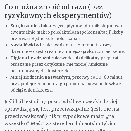
Co można zrobić od razu (bez
ryzykownych eksperymentów)
Zmiękczenie stolca
: więcej płynów, błonnik stopniowo,
ewentualnie makrogole/laktuloza (po konsultacji), żeby
przerwać błędne koło bólu i zaparć.
Nasiadówki
w letniej wodzie 10–15 minut, 1–2 razy
dziennie – często realnie zmniejszają skurcz i pieczenie.
Higiena bez drażnienia
: woda lub delikatny preparat,
osuszanie przez dotykanie (nie tarcie), unikanie
perfumowanych chusteczek.
Mniej siedzenia na twardym
, przerwy co 30–60 minut;
przy podejrzeniu neuralgii pomocna bywa poduszka z
odciążeniem krocza.
Jeśli ból jest silny, przeciwbólowo zwykle lepiej
sprawdzają się leki przeciwzapalne (jeśli nie ma
przeciwwskazań) niż przypadkowe maści „na
wszystko”. Maści ze sterydem lub antybiotykiem
nie powinny być stosowane w ciemno i długo –