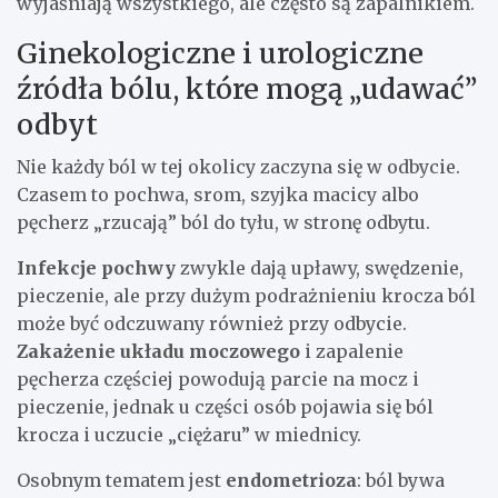
wyjaśniają wszystkiego, ale często są zapalnikiem.
Ginekologiczne i urologiczne
źródła bólu, które mogą „udawać”
odbyt
Nie każdy ból w tej okolicy zaczyna się w odbycie.
Czasem to pochwa, srom, szyjka macicy albo
pęcherz „rzucają” ból do tyłu, w stronę odbytu.
Infekcje pochwy
zwykle dają upławy, swędzenie,
pieczenie, ale przy dużym podrażnieniu krocza ból
może być odczuwany również przy odbycie.
Zakażenie układu moczowego
i zapalenie
pęcherza częściej powodują parcie na mocz i
pieczenie, jednak u części osób pojawia się ból
krocza i uczucie „ciężaru” w miednicy.
Osobnym tematem jest
endometrioza
: ból bywa