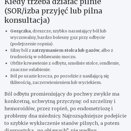
Kiedy trzeba działać pilnie
(SOR/izba przyjęć lub pilna
konsultacja)
Gorączka
, dreszcze, szybko narastający ból lub
wyczuwalny, bardzo bolesny guz przy odbycie
(podejrzenie ropnia).
Silny ból z
zatrzymaniem stolca lub gazów
, albo z
trudnością w oddawaniu moczu.
Obfite krwawienie z odbytu, smoliste stolce, omdlenie,
znaczne osłabienie.
Ból po urazie krocza, po porodzie z nasilającą się
tkliwością, zaczerwienieniem lub wyciekiem.
Ból odbytu promieniujący do pochwy zwykle ma
konkretną, uchwytną przyczynę: od szczeliny i
hemoroidów, przez ropień, po endometriozę i
problemy dna miednicy. Najrozsądniejsze podejście
to szybkie wykluczenie stanów pilnych, a potem
diagnostyka „po objawach”, nie według