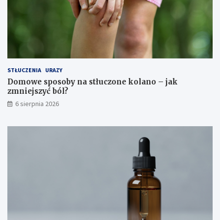
i
STŁUCZENIA
URAZY
Domowe sposoby na stłuczone kolano – jak
zmniejszyć ból?
6 sierpnia 2026