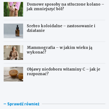
Domowe sposoby na stłuczone kolano –
jak zmniejszyć ból?
Srebro koloidalne – zastosowanie i
działanie
Mammografia – w jakim wieku ją
wykonać?
Objawy niedoboru witaminy C – jak je
rozpoznać?
D
O
o
s
m
o
o
c
w
z
Sprawdź również
e
e
s
b