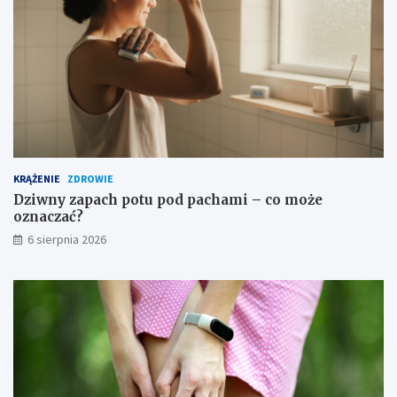
g
k
a
a
?
z
a
n
i
a
i
ś
r
o
KRĄŻENIE
ZDROWIE
d
Dziwny zapach potu pod pachami – co może
k
oznaczać?
i
6 sierpnia 2026
o
s
t
r
o
ż
n
o
ś
c